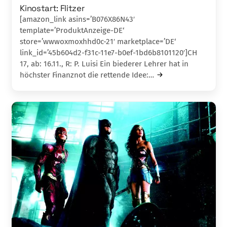
Kinostart: Flitzer
[amazon_link asins=’B076X86N43′
template=’ProduktAnzeige-DE‘
store=’wwwoxmoxhhd0c-21′ marketplace=’DE‘
link_id=’45b604d2-f31c-11e7-b0ef-1bd6b8101120′]CH
17, ab: 16.11., R: P. Luisi Ein biederer Lehrer hat in
höchster Finanznot die rettende Idee:…