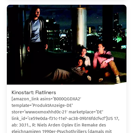
Kinostart: Flatliners
[amazon_link asins=’B000QGDXA2′
template=’ProduktAnzeige-DE‘
store=’wwwoxmoxhhd0c-21′ marketplace=’DE‘
link_id=’ce59e0da-f31c-11e7-ac38-09b16fdcf4cf‘]US 17,
ab: 30.11., R: Niels Arden Oplev Ein Remake des
gleichnamigen 1990er-Psychothrillers (damals mit