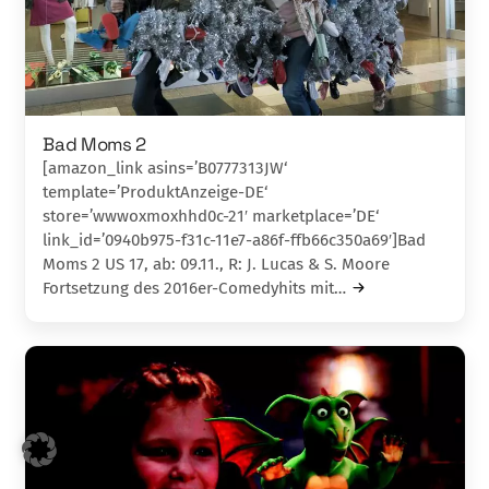
Bad Moms 2
[amazon_link asins=’B0777313JW‘
template=’ProduktAnzeige-DE‘
store=’wwwoxmoxhhd0c-21′ marketplace=’DE‘
link_id=’0940b975-f31c-11e7-a86f-ffb66c350a69′]Bad
Moms 2 US 17, ab: 09.11., R: J. Lucas & S. Moore
Fortsetzung des 2016er-Comedyhits mit…