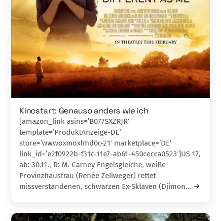
Kinostart: Genauso anders wie ich
[amazon_link asins=’B077SXZRJR‘
template=’ProduktAnzeige-DE‘
store=’wwwoxmoxhhd0c-21′ marketplace=’DE‘
link_id=’e2f0922b-f31c-11e7-ab61-450cecca0523′]US 17,
ab: 30.11., R: M. Carney Engelsgleiche, weiße
Provinzhausfrau (Renée Zellweger) rettet
missverstandenen, schwarzen Ex-Sklaven (Djimon…