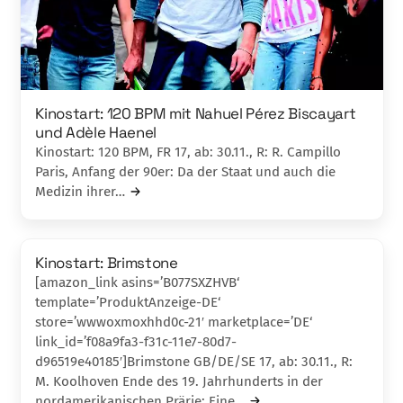
Kinostart: 120 BPM mit Nahuel Pérez Biscayart
und Adèle Haenel
Kinostart: 120 BPM, FR 17, ab: 30.11., R: R. Campillo
Paris, Anfang der 90er: Da der Staat und auch die
Medizin ihrer…
Kinostart: Brimstone
[amazon_link asins=’B077SXZHVB‘
template=’ProduktAnzeige-DE‘
store=’wwwoxmoxhhd0c-21′ marketplace=’DE‘
link_id=’f08a9fa3-f31c-11e7-80d7-
d96519e40185′]Brimstone GB/DE/SE 17, ab: 30.11., R:
M. Koolhoven Ende des 19. Jahrhunderts in der
nordamerikanischen Prärie: Eine…