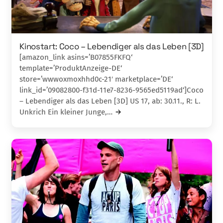
Kinostart: Coco – Lebendiger als das Leben [3D]
[amazon_link asins=’B07855FKFQ‘
template=’ProduktAnzeige-DE‘
store=’wwwoxmoxhhd0c-21′ marketplace=’DE‘
link_id=’09082800-f31d-11e7-8236-9565ed5119ad‘]Coco
– Lebendiger als das Leben [3D] US 17, ab: 30.11., R: L.
Unkrich Ein kleiner Junge,…