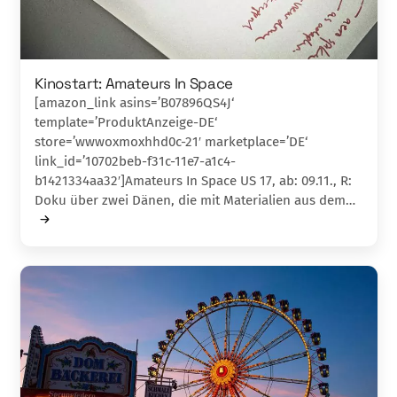
Kinostart: Amateurs In Space
[amazon_link asins=’B07896QS4J‘
template=’ProduktAnzeige-DE‘
store=’wwwoxmoxhhd0c-21′ marketplace=’DE‘
link_id=’10702beb-f31c-11e7-a1c4-
b1421334aa32′]Amateurs In Space US 17, ab: 09.11., R:
Doku über zwei Dänen, die mit Materialien aus dem…