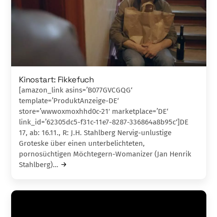
Kinostart: Fikkefuch
[amazon_link asins=’B077GVCGQG‘
template=’ProduktAnzeige-DE‘
store=’wwwoxmoxhhd0c-21′ marketplace=’DE‘
link_id=’62305dc5-f31c-11e7-8287-336864a8b95c‘]DE
17, ab: 16.11., R: J.H. Stahlberg Nervig-unlustige
Groteske über einen unterbelichteten,
pornosüchtigen Möchtegern-Womanizer (Jan Henrik
Stahlberg)…