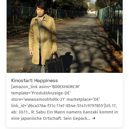
Kinostart: Happiness
[amazon_link asins=’B00EXHKMCM‘
template=’ProduktAnzeige-DE‘
store=’wwwoxmoxhhd0c-21′ marketplace=’DE‘
link_id=’d6ca376a-f31c-11e7-854e-5147c9797855′]US 17,
ab: 30.11., R: Sabu Ein Mann namens Kanzaki kommt in
eine japanische Ortschaft. Sein Gepäck…