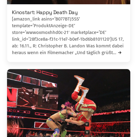
Kinostart: Happy Death Day
[amazon_link asins=’B077BTJ5SS‘
template=’ProduktAnzeige-DE‘
store=’wwwoxmoxhhd0c-21′ marketplace=’DE‘
link_id=’28f3ce8a-f31c-11e7-b0ef-1bd6b8101120′]US 17,
ab: 16.11., R: Christopher B. Landon Was kommt dabei
heraus wenn ein Filmemacher „Und täglich grüßt…