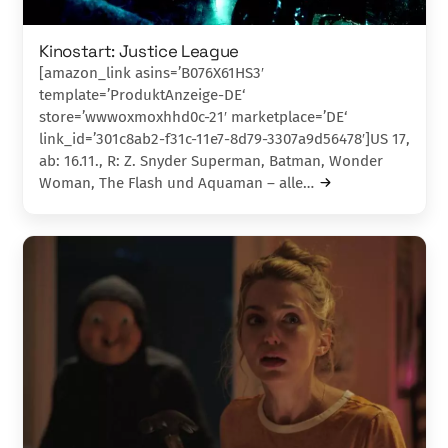
Kinostart: Justice League
[amazon_link asins=’B076X61HS3′
template=’ProduktAnzeige-DE‘
store=’wwwoxmoxhhd0c-21′ marketplace=’DE‘
link_id=’301c8ab2-f31c-11e7-8d79-3307a9d56478′]US 17,
ab: 16.11., R: Z. Snyder Superman, Batman, Wonder
Woman, The Flash und Aquaman – alle…