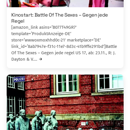
Kinostart: Battle Of The Sexes – Gegen jede
Regel
[amazon_link asins=’B077T49GR7′
template=’ProduktAnzeige-DE‘
store=’wwwoxmoxhhd0c-21′ marketplace=’DE‘
link_id=’8ab7947e-f31c-11e7-8d3c-41b9ffe291bd‘]Battle
Of The Sexes – Gegen jede regel US 17, ab: 23.11., R: J.
Dayton & V.…