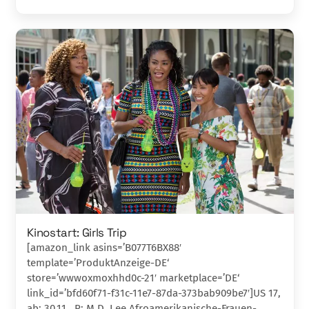
Kinostart: Girls Trip
[amazon_link asins=’B077T6BX88′
template=’ProduktAnzeige-DE‘
store=’wwwoxmoxhhd0c-21′ marketplace=’DE‘
link_id=’bfd60f71-f31c-11e7-87da-373bab909be7′]US 17,
ab: 30.11., R: M.D. Lee Afroamerikanische-Frauen-