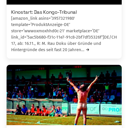
Kinostart: Das Kongo-Tribunal
[amazon_link asins=’3957321980′
template=’ProduktAnzeige-DE‘
store=’wwwoxmoxhhd0c-21′ marketplace=’DE‘
link_id=’5ac5b680-f31c-11e7-91c8-2bf7df35326f‘]DE/CH
17, ab: 16.11., R: M. Rau Doku über Gründe und
Hintergründe des seit fast 20 Jahren…