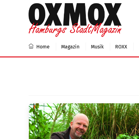
Skip
to
content
Home
Magazin
Musik
ROXX