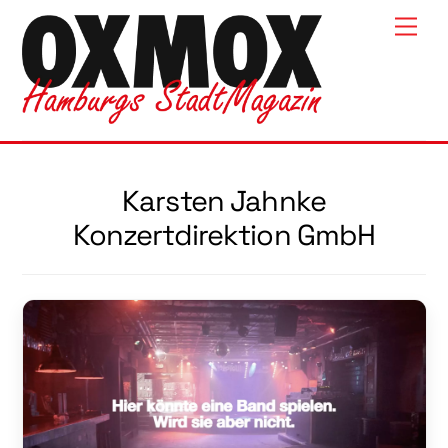
Skip
Men
to
content
Karsten Jahnke
Konzertdirektion GmbH