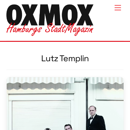
Skip
Men
to
content
Lutz Templin