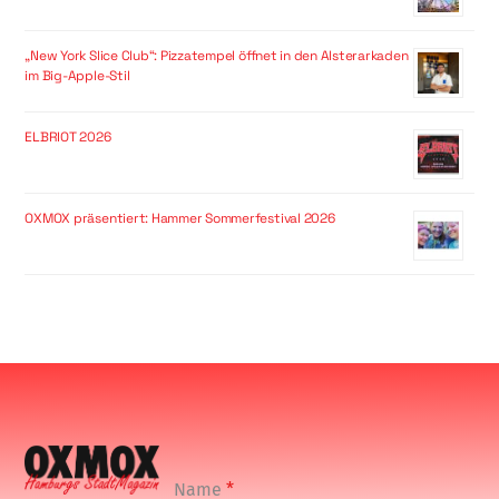
„New York Slice Club“: Pizzatempel öffnet in den Alsterarkaden
im Big-Apple-Stil
ELBRIOT 2026
OXMOX präsentiert: Hammer Sommerfestival 2026
Name
*