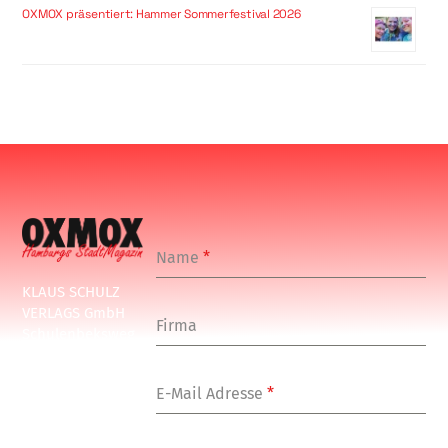
OXMOX präsentiert: Hammer Sommerfestival 2026
Name
*
KLAUS SCHULZ
VERLAGS GmbH
Firma
Schulenbeksweg
1
20535 Hamburg
E-Mail Adresse
*
Tel: +49-(0)-40-
24877-7