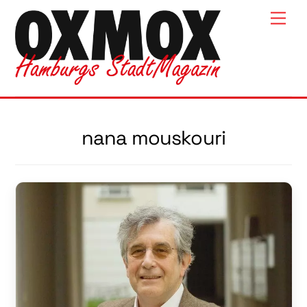
Skip
Men
to
content
nana mouskouri