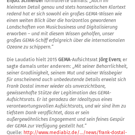
Enjott Schneider
formulierte damals: „
Auch im
kleinsten Detail genau und stets hanseatischen Klartext
redend hat er sich sowohl ein großes GEMA-Wissen wie
einen weiten Blick über die horizontlos gewordenen
Landschaften von Musicbusiness und Digitalisierung
erworben – und mit diesem Wissen geholfen, unser
großes GEMA-Schiff erfolgreich über die internationalen
Ozeane zu schippern.
“
Die Laudatio hielt 2015
GEMA
-Aufsichtsrat
Jörg Evers
; er
sagte damals unter anderem: „
Mit seiner Beharrlichkeit,
seiner Gradlinigkeit, seinem Mut und seiner Wissbegier
für anscheinend auch unbedeutende Details erweist sich
Frank Dostal immer wieder als unverzichtbare,
gewissenhafte Stütze der Legitimation des GEMA-
Aufsichtsrats. Er ist geradezu der Idealtypus eines
verantwortungsvollen Aufsichtsrats, und wir sind ihm zu
tiefstem Dank verpflichtet, dass er sein
außergewöhnliches Engagement und sein feines Gespür
der GEMA zur Verfügung gestellt hat.
“
Quelle:
http://www.mediabiz.de/…/news/frank-dostal-