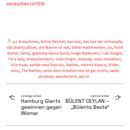
verstorben/417576
,
,
,
,
a.r. & machines
Achim Reichel
baccara
das lied der schlümpfe
,
,
,
,
dat shanty album
die Wanne ist voll
Dieter Hallervorden
du
frank
,
,
,
,
,
dostal
Gema
goomday dance band
helga feddersen
i can boogie
,
,
,
,
,
i´m a lady
klabautermann
mike krüger
moscow
nana mouskouri
,
,
,
,
,
nico haak
parlez-vous francais
Rattles
roberto blanco
Slider
,
,
,
sorry
The Rattles
unter dem Schottenrock ist gar nichts
vader
,
,
abraham
wonderland
yes sir
vorheriger Artikel
nächster Artikel
Hamburg Giants
BÜLENT CEYLAN –
gewinnen gegen
„Bülents Beste“
Wismar