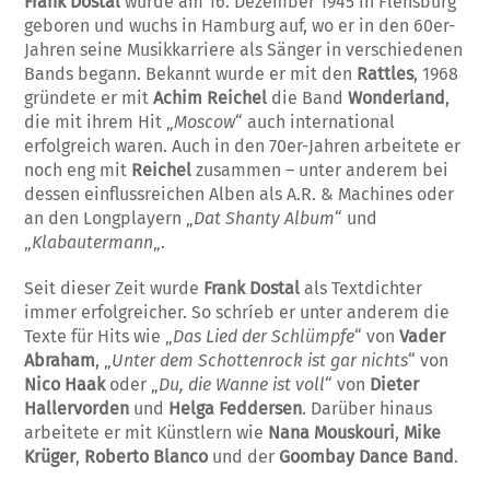
Frank Dostal
wurde am 16. Dezember 1945 in Flensburg
geboren und wuchs in Hamburg auf, wo er in den 60er-
Jahren seine Musikkarriere als Sänger in verschiedenen
Bands begann. Bekannt wurde er mit den
Rattles
, 1968
gründete er mit
Achim Reichel
die Band
Wonderland
,
die mit ihrem Hit „
Moscow
“ auch international
erfolgreich waren. Auch in den 70er-Jahren arbeitete er
noch eng mit
Reichel
zusammen – unter anderem bei
dessen einflussreichen Alben als A.R. & Machines oder
an den Longplayern „
Dat Shanty Album
“ und
„
Klabautermann
„.
Seit dieser Zeit wurde
Frank Dostal
als Textdichter
immer erfolgreicher. So schríeb er unter anderem die
Texte für Hits wie „
Das Lied der Schlümpfe
“ von
Vader
Abraham
, „
Unter dem Schottenrock ist gar nichts
“ von
Nico Haak
oder „
Du, die Wanne ist voll
“ von
Dieter
Hallervorden
und
Helga Feddersen
. Darüber hinaus
arbeitete er mit Künstlern wie
Nana Mouskouri
,
Mike
Krüger
,
Roberto Blanco
und der
Goombay Dance Band
.