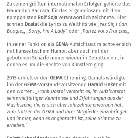
Zu seinen größten internationalen Erfolgen gehörte das
Frauenduo Baccara, für das er gemeinsam mit dem
Komponisten
Rolf Soja
verantwortlich zeichnete. Hier
schrieb
Dostal
die Lyrics zu Welthits wie „
Yes Sir, I Can
Boogie
„, „
Sorry, I’m A Lady
“ oder „
Parlez-vous Français
„.
In seiner Funktion als
GEMA
-Aufsichtsrat mischte er sich
mit hanseatischem Humor, aber auch mit der
gebotenen Schärfe immer wieder in Debatten ein, in
denen es um die Rechte von Künstlern ging.
2015 erhielt er den
GEMA
-Ehrenring. Damals würdigte
ihn der
GEMA
-Vorstandsvorsitzende
Harald Heker
mit
den Worten: „
Frank Dostal versteht es, im Aufsichtsrat
seine vielfältigen Kenntnisse und Erfahrungen aus der
Musikszene, die er sich über Jahrzehnte erworben hat,
zum Nutzen der GEMA und ihrer Mitglieder einzubringen
und immer, wenn es angebracht ist, seine Stimme zu
erheben.
“