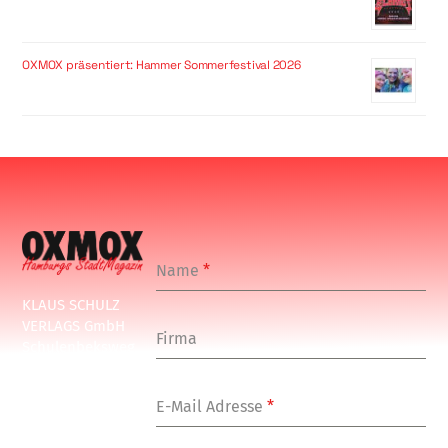
OXMOX präsentiert: Hammer Sommerfestival 2026
Name
*
KLAUS SCHULZ
VERLAGS GmbH
Firma
Schulenbeksweg
1
20535 Hamburg
E-Mail Adresse
*
Tel: +49-(0)-40-