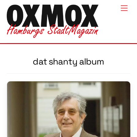
Skip
Men
to
content
dat shanty album