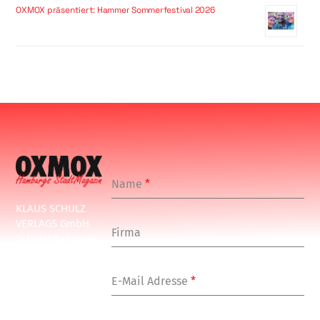
OXMOX präsentiert: Hammer Sommerfestival 2026
Name
*
KLAUS SCHULZ
VERLAGS GmbH
Firma
Schulenbeksweg
1
20535 Hamburg
E-Mail Adresse
*
Tel: +49-(0)-40-
24877-7