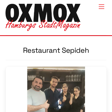
Skip
Men
to
content
Restaurant Sepideh