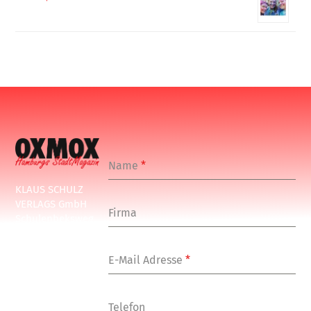
Name
*
KLAUS SCHULZ
VERLAGS GmbH
Firma
Schulenbeksweg
1
20535 Hamburg
E-Mail Adresse
*
Tel: +49-(0)-40-
24877-7
Fax: +49-(0)-40-
Telefon