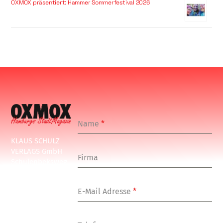
OXMOX präsentiert: Hammer Sommerfestival 2026
Name
*
KLAUS SCHULZ
VERLAGS GmbH
Firma
Schulenbeksweg
1
20535 Hamburg
E-Mail Adresse
*
Tel: +49-(0)-40-
24877-7