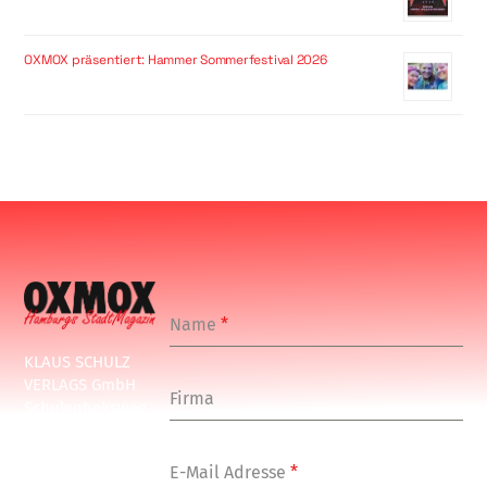
OXMOX präsentiert: Hammer Sommerfestival 2026
Name
*
KLAUS SCHULZ
VERLAGS GmbH
Firma
Schulenbeksweg
1
20535 Hamburg
E-Mail Adresse
*