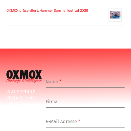
OXMOX präsentiert: Hammer Sommerfestival 2026
Name
*
KLAUS SCHULZ
VERLAGS GmbH
Firma
Schulenbeksweg
1
20535 Hamburg
E-Mail Adresse
*
Tel: +49-(0)-40-