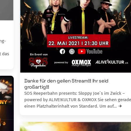
ing-
t das
Danke für den geilen Stream!!! Ihr seid
großartig!!!
SOS Reeperbahn presents: Sloppy Joe`s im Zwick –
powered by ALIVE!KULTUR & OXMOX Sie sehen gerad
einen Platzhalterinhalt von Standard. Um auf…