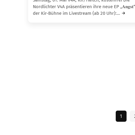
Samstag, 01. Mai V4A, Kir/Twitch, kostenfrei Die
Nordlichter V4A präsentieren ihre neue EP „𝐀𝐧𝐠𝐬𝐭
der Kir-Bühne im Livestream (ab 20 Uhr):…
1