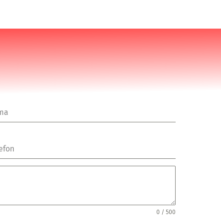
rma
efon
0 / 500