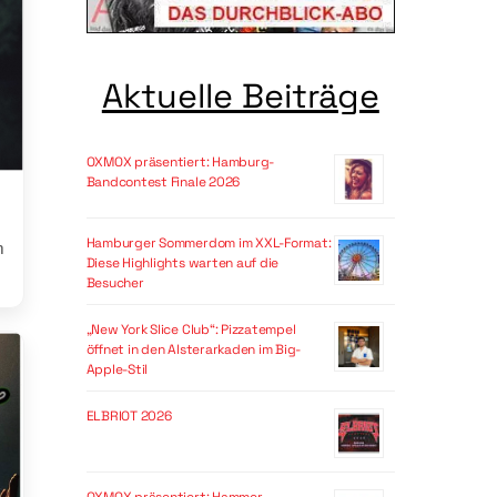
Aktuelle Beiträge
OXMOX präsentiert: Hamburg-
Bandcontest Finale 2026
Hamburger Sommerdom im XXL-Format:
n
Diese Highlights warten auf die
Besucher
„New York Slice Club“: Pizzatempel
öffnet in den Alsterarkaden im Big-
Apple-Stil
ELBRIOT 2026