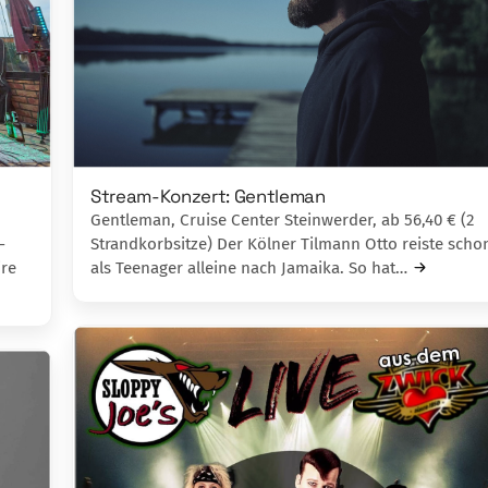
Stream-Konzert: Gentleman
Gentleman, Cruise Center Steinwerder, ab 56,40 € (2
Strandkorbsitze) Der Kölner Tilmann Otto reiste scho
-
als Teenager alleine nach Jamaika. So hat…
ire