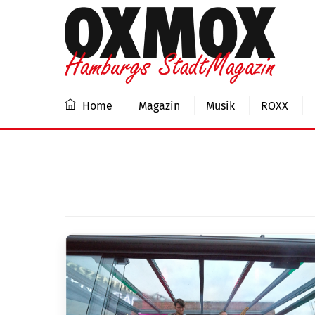
Skip
to
content
Home
Magazin
Musik
ROXX