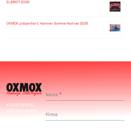
ELBRIOT 2026
OXMOX präsentiert: Hammer Sommerfestival 2026
Name
*
KLAUS SCHULZ
VERLAGS GmbH
Firma
Schulenbeksweg
1
20535 Hamburg