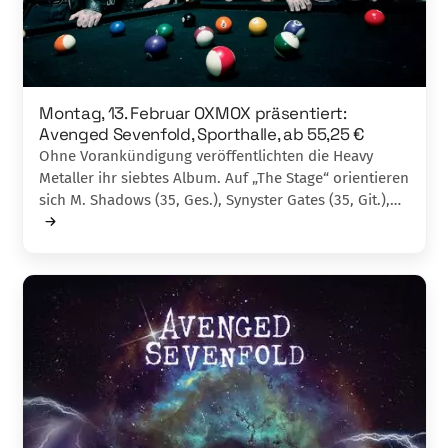
Montag, 13. Februar OXMOX präsentiert:
Avenged Sevenfo­ld, Sporthalle, ab 55,25 €
Ohne Vorankündigung veröffentlichten die Heavy
Metaller ihr siebtes Album. Auf „The Stage“ orientieren
sich M. Shadows (35, Ges.), Synyster Gates (35, Git.),…