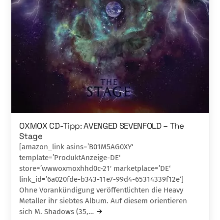
OXMOX CD-Tipp: AVENGED SEVENFOLD – The
Stage
[amazon_link asins=’B01M5AG0XY‘
template=’ProduktAnzeige-DE‘
store=’wwwoxmoxhhd0c-21′ marketplace=’DE‘
link_id=’6a020fde-b343-11e7-99d4-65314339f12e‘]
Ohne Vorankündigung veröffentlichten die Heavy
Metaller ihr siebtes Album. Auf die­sem orientieren
sich M. Shadows (35,…