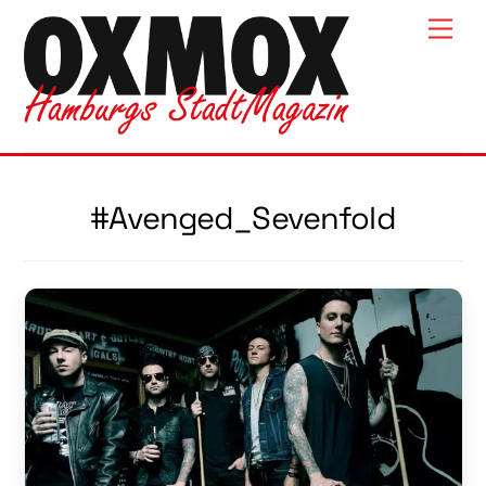
Skip
Men
to
content
#Avenged_Sevenfold