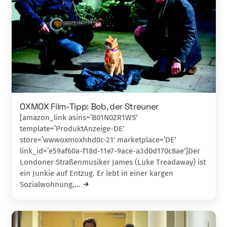
OXMOX Film-Tipp: Bob, der Streuner
[amazon_link asins=’B01N0ZR1WS‘
template=’ProduktAnzeige-DE‘
store=’wwwoxmoxhhd0c-21′ marketplace=’DE‘
link_id=’e59af60a-f18d-11e7-9ace-a3d0d170c8ae‘]Der
Londoner Straßenmusiker James (Luke Tread­away) ist
ein Junkie auf Entzug. Er lebt in einer kar­gen
Sozialwohnung,…