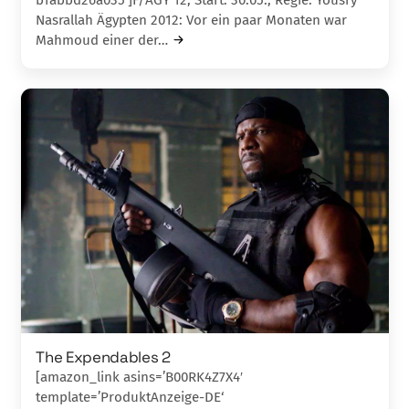
Nasrallah Ägypten 2012: Vor ein paar Monaten war
Mahmoud einer der…
The Expendables 2
[amazon_link asins=’B00RK4Z7X4′
template=’ProduktAnzeige-DE‘