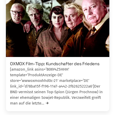
OXMOX Film-Tipp: Kundschafter des Friedens
[amazon_link asins=’B06Y4Z5HHH‘
template=’ProduktAnzeige-DE‘
store=’wwwoxmoxhhd0c-21′ marketplace=’DE‘
link_id=’d78ba15f-f196-11e7-a442-2f62625222a6′]Der
BND vermisst seinen Top-Spion (Jürgen Prochnow) in
einer ehemaligen Sowjet-Republik. Verzweifelt greift
man auf die letzte…