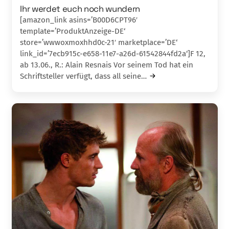
Ihr werdet euch noch wundern
[amazon_link asins=’B00D6CPT96′
template=’ProduktAnzeige-DE‘
store=’wwwoxmoxhhd0c-21′ marketplace=’DE‘
link_id=’7ecb915c-e658-11e7-a26d-61542844fd2a‘]F 12,
ab 13.06., R.: Alain Resnais Vor seinem Tod hat ein
Schriftsteller verfügt, dass all seine…