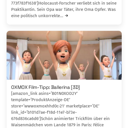
773f783f1638′]Holocaust-Forscher verliebt sich in seine
Praktikan­tin. Sein Opa war Täter, ihre Oma Opfer. Was
eine politisch unkorrekte…
OXMOX Film-Tipp: Ballerina [3D]
[amazon_link asins=’B01N0XOD2Y‘
template=’ProduktAnzeige-DE‘
store=’wwwoxmoxhhd0c-21′ marketplace=’DE‘
link_id=’b101d7ae-f18d-11e7-b73e-
676d836ca6d6′]Schön animierter Trickfilm über ein
Waisenmäd­chen vom Lande 1879 in Paris: Félice