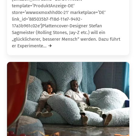
template=’ProduktAnzeige-DE‘
store=’wwwoxmoxhhd0c-21′ marketplace=’DE‘
link_id=’885035b7-f18d-11e7-9492-
17a3b961c02e‘]Plattencover-Designer Stefan
Sagmeister (Rolling Stones, Jay-Z etc.) will ein
„glücklicherer, besserer Mensch“ werden. Dazu führt
er Experimente…