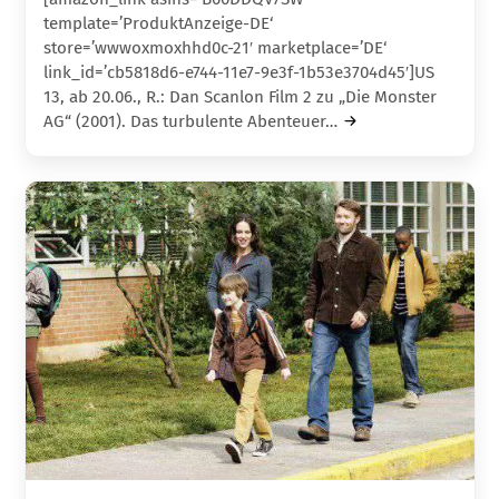
template=’ProduktAnzeige-DE‘
store=’wwwoxmoxhhd0c-21′ marketplace=’DE‘
link_id=’cb5818d6-e744-11e7-9e3f-1b53e3704d45′]US
13, ab 20.06., R.: Dan Scanlon Film 2 zu „Die Monster
AG“ (2001). Das turbulente Abenteuer…