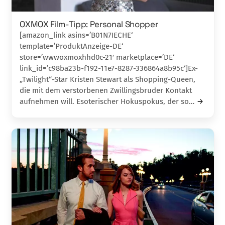
OXMOX Film-Tipp: Personal Shopper
[amazon_link asins=’B01N7IECHE‘
template=’ProduktAnzeige-DE‘
store=’wwwoxmoxhhd0c-21′ marketplace=’DE‘
link_id=’c98ba23b-f192-11e7-8287-336864a8b95c‘]Ex-
„Twilight“-Star Kristen Stewart als Shopping-Queen,
die mit dem verstorbenen Zwillingsbruder Kontakt
aufnehmen will. Esoterischer Hokuspokus, der so…