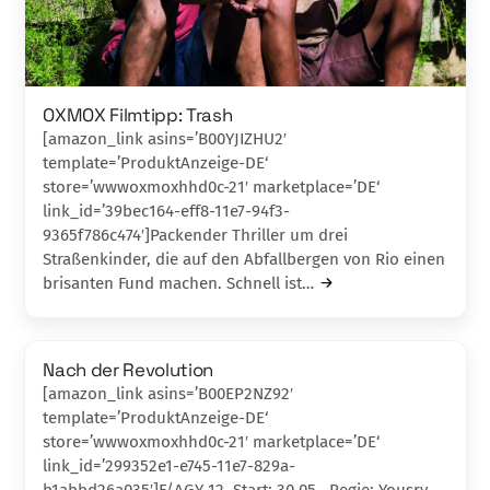
OXMOX Filmtipp: Trash
[amazon_link asins=’B00YJIZHU2′
template=’ProduktAnzeige-DE‘
store=’wwwoxmoxhhd0c-21′ marketplace=’DE‘
link_id=’39bec164-eff8-11e7-94f3-
9365f786c474′]Packender Thriller um drei
Straßenkinder, die auf den Abfallbergen von Rio einen
bri­santen Fund machen. Schnell ist…
Nach der Revolution
[amazon_link asins=’B00EP2NZ92′
template=’ProduktAnzeige-DE‘
store=’wwwoxmoxhhd0c-21′ marketplace=’DE‘
link_id=’299352e1-e745-11e7-829a-
b1abbd26a035′]F/AGY 12, Start: 30.05., Regie: Yousry