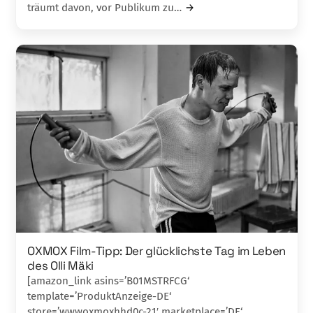
träumt davon, vor Publikum zu…
OXMOX Film-Tipp: Der glücklichste Tag im Leben
des Olli Mäki
[amazon_link asins=’B01MSTRFCG‘
template=’ProduktAnzeige-DE‘
store=’wwwoxmoxhhd0c-21′ marketplace=’DE‘