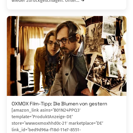
wieder zurückgeschlagen. Unter…
OXMOX Film-Tipp: Die Blumen von gestern
[amazon_link asins=’B01N24PPQ3′
template=’ProduktAnzeige-DE‘
store=’wwwoxmoxhhd0c-21′ marketplace=’DE‘
link_id=’bed9d96a-f18d-11e7-8551-