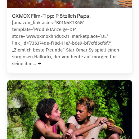
OXMOX Film-Tipp: Plötzlich Papa!
[amazon_link asins=’B01N4KTK6G‘
template=’ProduktAnzeige-DE‘
store=’wwwoxmoxhhd0c-21′ marketplace=’DE‘
link_id=’736374de-f18d-11e7-b6e9-bf7cfd6cf6f7′]
„Ziemlich beste Freunde“-Star Omar Sy spielt ei­nen
sorglosen Hallodri, der von heute auf morgen für
seine ihm…