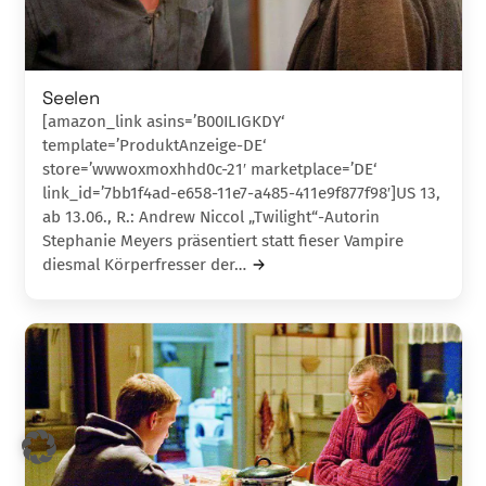
Seelen
[amazon_link asins=’B00ILIGKDY‘
template=’ProduktAnzeige-DE‘
store=’wwwoxmoxhhd0c-21′ marketplace=’DE‘
link_id=’7bb1f4ad-e658-11e7-a485-411e9f877f98′]US 13,
ab 13.06., R.: Andrew Niccol „Twilight“-Autorin
Stephanie Meyers präsentiert statt fieser Vampire
diesmal Körperfresser der…