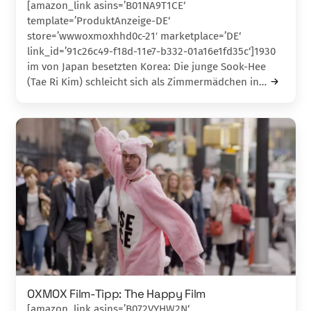
[amazon_link asins=’B01NA9T1CE‘
template=’ProduktAnzeige-DE‘
store=’wwwoxmoxhhd0c-21′ marketplace=’DE‘
link_id=’91c26c49-f18d-11e7-b332-01a16e1fd35c‘]1930
im von Japan besetzten Korea: Die junge Sook-Hee
(Tae Ri Kim) schleicht sich als Zimmermädchen in…
OXMOX Film-Tipp: The Happy Film
[amazon_link asins=’B072VYHW2N‘