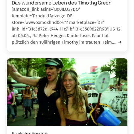
Das wundersame Leben des Timothy Green
[amazon_link asins=’B00ILO37DO‘
template=’ProduktAnzeige-DE‘
store=’wwwoxmoxhhd0c-21′ marketplace=’DE‘
link_id=’31c3d72d-e744-11e7-bf13-c3589822fe73′]US 12,
ab 06.06., R.: Peter Hedges Kinderloses Paar hat
plötzlich den 10jährigen Timothy im trauten Heim.…
Fuck for Forrest