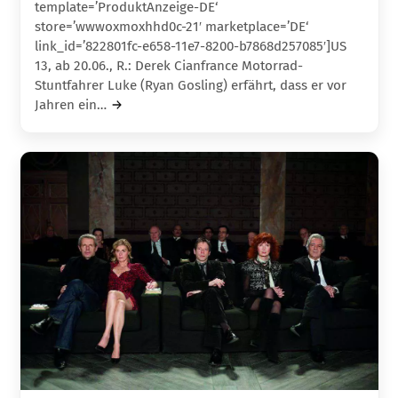
template=’ProduktAnzeige-DE‘
store=’wwwoxmoxhhd0c-21′ marketplace=’DE‘
link_id=’822801fc-e658-11e7-8200-b7868d257085′]US
13, ab 20.06., R.: Derek Cianfrance Motorrad-
Stuntfahrer Luke (Ryan Gosling) erfährt, dass er vor
Jahren ein…