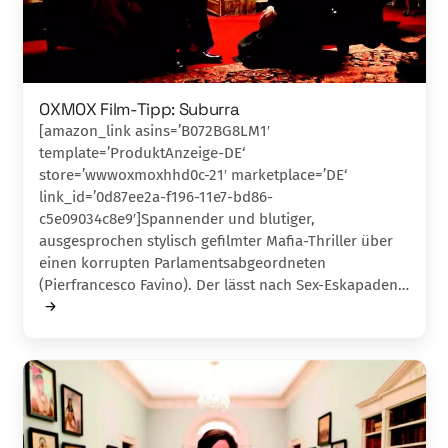
OXMOX Film-Tipp: Suburra
[amazon_link asins=’B072BG8LM1′
template=’ProduktAnzeige-DE‘
store=’wwwoxmoxhhd0c-21′ marketplace=’DE‘
link_id=’0d87ee2a-f196-11e7-bd86-
c5e09034c8e9′]Spannender und blutiger,
ausgesprochen stylisch gefilmter Mafia-Thriller über
einen korrupten Parlamentsabgeordneten
(Pierfrancesco Favino). Der lässt nach Sex-Eskapaden…