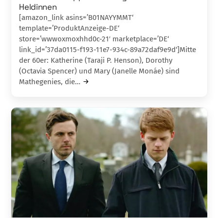
Heldinnen
[amazon_link asins=’B01NAYYMMT‘
template=’ProduktAnzeige-DE‘
store=’wwwoxmoxhhd0c-21′ marketplace=’DE‘
link_id=’37da0115-f193-11e7-934c-89a72daf9e9d‘]Mitte
der 60er: Katherine (Taraji P. Henson), Do­rothy
(Octavia Spencer) und Mary (Janelle Mo­náe) sind
Mathegenies, die…