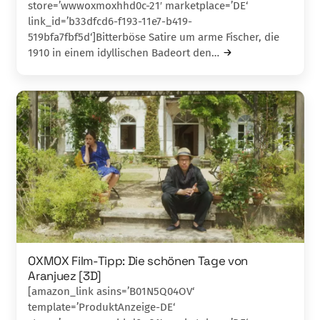
store=’wwwoxmoxhhd0c-21′ marketplace=’DE‘
link_id=’b33dfcd6-f193-11e7-b419-
519bfa7fbf5d‘]Bitterböse Satire um arme Fischer, die
1910 in ei­nem idyllischen Badeort den…
OXMOX Film-Tipp: Die schönen Tage von
Aranjuez [3D]
[amazon_link asins=’B01N5Q04OV‘
template=’ProduktAnzeige-DE‘