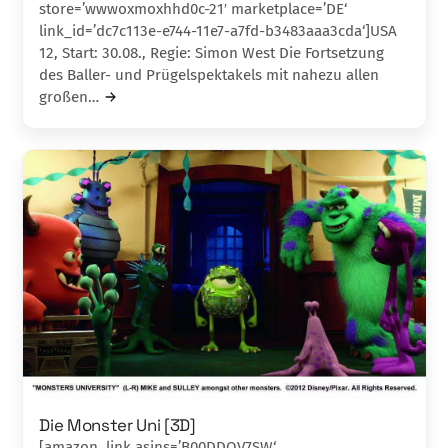
store=’wwwoxmoxhhd0c-21′ marketplace=’DE‘
link_id=’dc7c113e-e744-11e7-a7fd-b3483aaa3cda‘]USA
12, Start: 30.08., Regie: Simon West Die Fortsetzung
des Baller- und Prügel­spektakels mit nahezu allen
großen…
Die Monster Uni [3D]
[amazon_link asins=’B00DDQV7SW‘