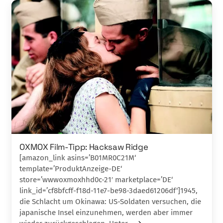
OXMOX Film-Tipp: Hacksaw Ridge
[amazon_link asins=’B01MR0C21M‘
template=’ProduktAnzeige-DE‘
store=’wwwoxmoxhhd0c-21′ marketplace=’DE‘
link_id=’cf8bfcff-f18d-11e7-be98-3daed61206df‘]1945,
die Schlacht um Okinawa: US-Soldaten ver­suchen, die
japanische Insel einzunehmen, werden aber immer