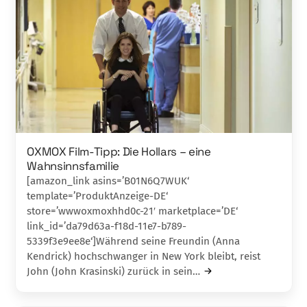
OXMOX Film-Tipp: Die Hollars – eine
Wahnsinnsfamilie
[amazon_link asins=’B01N6Q7WUK‘
template=’ProduktAnzeige-DE‘
store=’wwwoxmoxhhd0c-21′ marketplace=’DE‘
link_id=’da79d63a-f18d-11e7-b789-
5339f3e9ee8e‘]Während seine Freundin (Anna
Kendrick) hochschwanger in New York bleibt, reist
John (John Krasinski) zurück in sein…