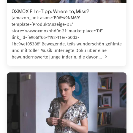
OXMOX Film-Tipp: Where to, Miss?
[amazon_link asins=’B06Y49NM69′
template=’ProduktAnzeige-DE‘
store=’wwwoxmoxhhd0c-21′ marketplace=’DE‘
link_id=’e966ff66-f192-11e7-b0d3-
1bc94e105388′]Bewegende, teils wunderschön gefilmte
und mit tol­ler Musik unterlegte Doku über eine
bewunderns­werte junge Inderin, die davon…