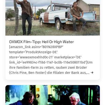
OXMOX Film-Tipp: Hell Or High Water
[amazon_link asins=’B01N28XPBP‘
template=’ProduktAnzeige-DE‘
store=’wwwoxmoxhhd0c-21′ marketplace=’DE‘
link_id=’ee99834c-f18d-11e7-bc0b-116e508011bd‘]Um
ihre Familien-Farm zu retten, rauben zwei Brü­der
(Chris Pine, Ben Foster) die Filialen der Bank aus,…