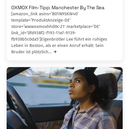
OXMOX Film-Tipp: Manchester By The Sea
[amazon_link asins=’B01N9SKW40′
template=’ProduktAnzeige-DE‘
store=’wwwoxmoxhhd0c-21′ marketplace=’DE‘
link_id=’0fd938f2-f193-11e7-9139-
fb938b5c0da5′]Eigenbrötler Lee führt ein ruhiges
Leben in Boston, als er einen Anruf erhält: Sein
Bruder ist plötzlich…