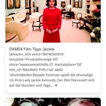
OXMOX Film-Tipp: Jackie
[amazon_link asins=’B01N26OXO5′
template=’ProduktAnzeige-DE‘
store=’wwwoxmoxhhd0c-21′ marketplace=’DE‘
link_id=’f663db92-f195-11e7-ab02-
1d4c6768ed63′]Natalie Portman spielt die ehemalige
US-First-Lady Jackie Kennedy. Der Film fokussiert sich
auf die Stunden und Tage…