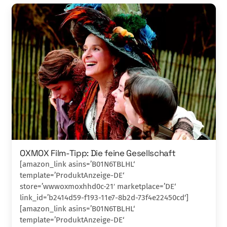
OXMOX Film-Tipp: Die feine Gesellschaft
[amazon_link asins=’B01N6TBLHL‘
template=’ProduktAnzeige-DE‘
store=’wwwoxmoxhhd0c-21′ marketplace=’DE‘
link_id=’b2414d59-f193-11e7-8b2d-73f4e22450cd‘]
[amazon_link asins=’B01N6TBLHL‘
template=’ProduktAnzeige-DE‘