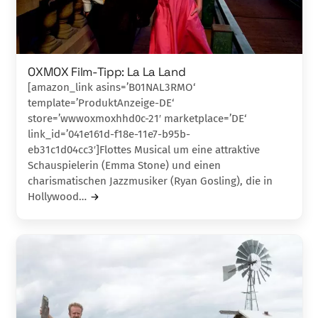
OXMOX Film-Tipp: La La Land
[amazon_link asins=’B01NAL3RMO‘
template=’ProduktAnzeige-DE‘
store=’wwwoxmoxhhd0c-21′ marketplace=’DE‘
link_id=’041e161d-f18e-11e7-b95b-
eb31c1d04cc3′]Flottes Musical um eine attraktive
Schauspielerin (Emma Stone) und einen
charismatischen Jazzmu­siker (Ryan Gosling), die in
Hollywood…