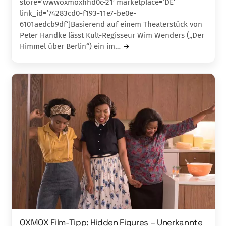
store=’wwwoxmoxhhd0c-21′ marketplace=’DE‘
link_id=’74283cd0-f193-11e7-be0e-
6101aedcb9df‘]Basierend auf einem Theaterstück von
Peter Hand­ke lässt Kult-Regisseur Wim Wenders („Der
Him­mel über Berlin“) ein im…
OXMOX Film-Tipp: Hidden Figures – Unerkannte