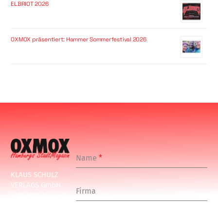
ELBRIOT 2026
OXMOX präsentiert: Hammer Sommerfestival 2026
Name
*
KLAUS SCHULZ
VERLAGS GmbH
Firma
Schulenbeksweg
1
20535 Hamburg