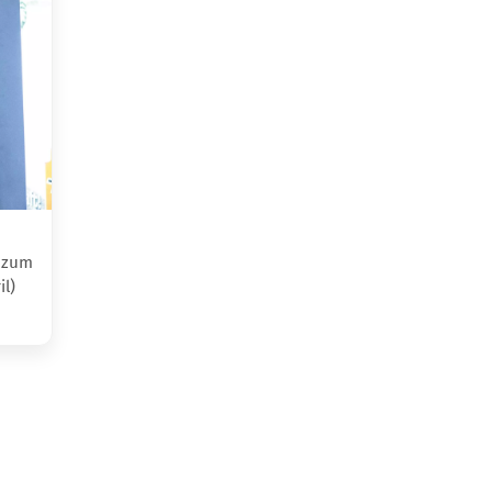
h zum
l)