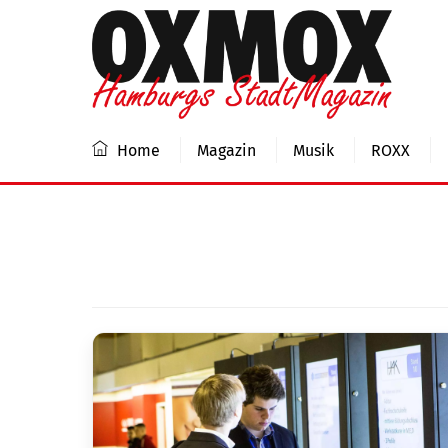
Skip
to
content
Home
Magazin
Musik
ROXX