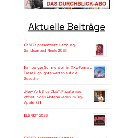
Aktuelle Beiträge
OXMOX präsentiert: Hamburg-
Bandcontest Finale 2026
Hamburger Sommerdom im XXL-Format:
Diese Highlights warten auf die
Besucher
„New York Slice Club“: Pizzatempel
öffnet in den Alsterarkaden im Big-
Apple-Stil
ELBRIOT 2026