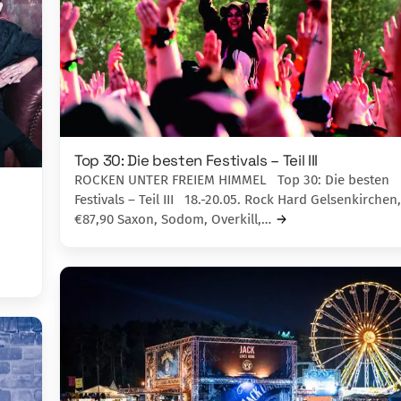
Top 30: Die besten Festivals – Teil III
ROCKEN UNTER FREIEM HIMMEL Top 30: Die besten
Festivals – Teil III 18.-20.05. Rock Hard Gelsenkirchen,
€87,90 Saxon, Sodom, Overkill,…