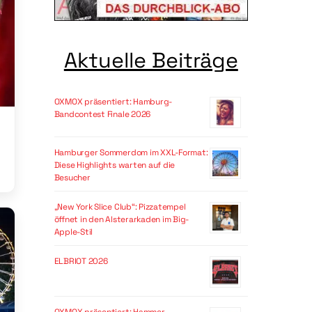
Aktuelle Beiträge
OXMOX präsentiert: Hamburg-
Bandcontest Finale 2026
Hamburger Sommerdom im XXL-Format:
Diese Highlights warten auf die
Besucher
„New York Slice Club“: Pizzatempel
öffnet in den Alsterarkaden im Big-
Apple-Stil
ELBRIOT 2026