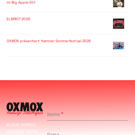
im Big-Apple-Stil
ELBRIOT 2026
OXMOX präsentiert: Hammer Sommerfestival 2026
Name
*
KLAUS SCHULZ
VERLAGS GmbH
Firma