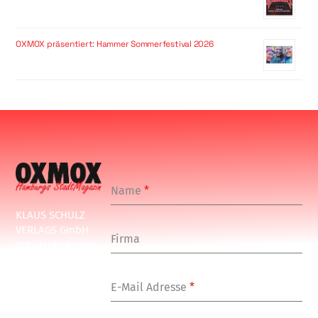
OXMOX präsentiert: Hammer Sommerfestival 2026
Name
*
KLAUS SCHULZ
VERLAGS GmbH
Firma
Schulenbeksweg
1
20535 Hamburg
E-Mail Adresse
*
Tel: +49-(0)-40-