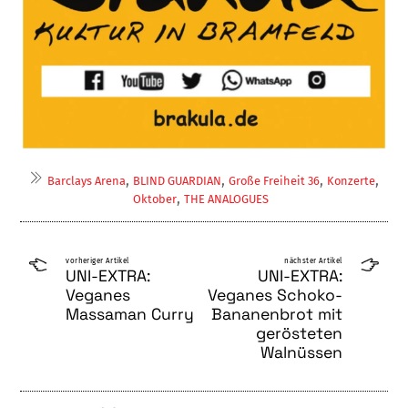
,
,
,
,
Barclays Arena
BLIND GUARDIAN
Große Freiheit 36
Konzerte
,
Oktober
THE ANALOGUES
vorheriger Artikel
nächster Artikel
UNI-EXTRA:
UNI-EXTRA:
Veganes
Veganes Schoko-
Massaman Curry
Bananenbrot mit
gerösteten
Walnüssen