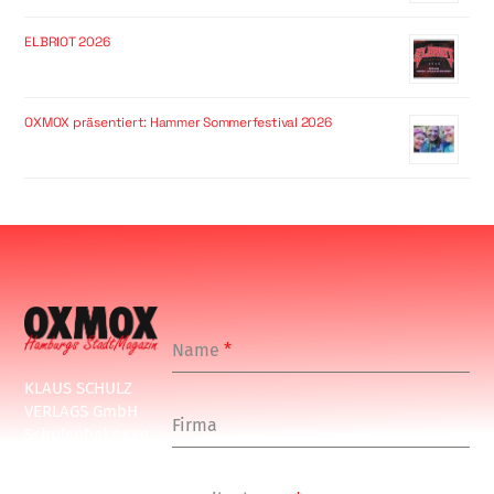
ELBRIOT 2026
OXMOX präsentiert: Hammer Sommerfestival 2026
Name
*
KLAUS SCHULZ
VERLAGS GmbH
Firma
Schulenbeksweg
1
20535 Hamburg