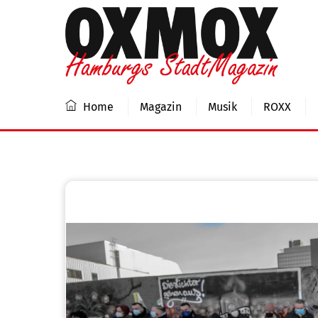
Skip
to
content
Home
Magazin
Musik
ROXX