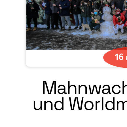
16
Mahnwach
und Worldm