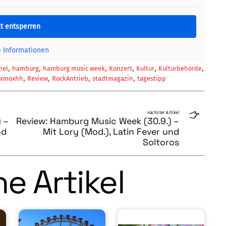
lt entsperren
e Informationen
,
,
,
,
,
,
hel
hamburg
hamburg music week
Konzert
Kultur
Kulturbehörde
,
,
,
,
oxmoxhh
Review
RockAntrieb
stadtmagazin
tagestipp
nächster Artikel
 –
Review: Hamburg Music Week (30.9.) –
nd
Mit Lory (Mod.), Latin Fever und
Soltoros
e Artikel