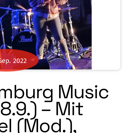
Sep.
2022
amburg Music
.9.) – Mit
l (Mod.),