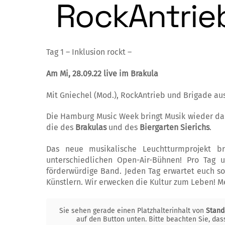
RockAntrie
Tag 1 – Inklusion rockt –
Am Mi, 28.09.22 live im Brakula
Mit Gniechel (Mod.), RockAntrieb und Brigade au
Die Hamburg Music Week bringt Musik wieder da h
die des
Brakulas
und des
Biergarten Si
e
richs
.
Das neue musikalische Leuchtturmprojekt 
unterschiedlichen Open-Air-Bühnen! Pro Tag u
förderwürdige Band. Jeden Tag erwartet euch 
Künstlern. Wir erwecken die Kultur zum Leben! M
Sie sehen gerade einen Platzhalterinhalt von
Stand
auf den Button unten. Bitte beachten Sie, da