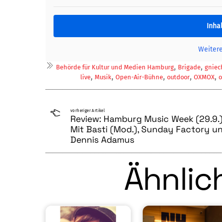
Inha
Weiter
,
,
Behörde für Kultur und Medien Hamburg
Brigade
gniec
,
,
,
,
,
live
Musik
Open-Air-Bühne
outdoor
OXMOX
vorheriger Artikel
Review: Hamburg Music Week (29.9.)
Mit Basti (Mod.), Sunday Factory u
Dennis Adamus
Ähnlich