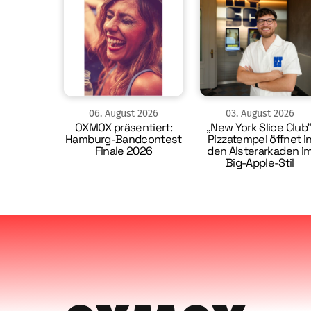
06
.
August
2026
03
.
August
2026
OXMOX präsentiert:
„New York Slice Club“
Hamburg-Bandcontest
Pizzatempel öffnet i
Finale 2026
den Alsterarkaden i
Big-Apple-Stil