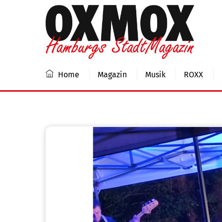
Skip
to
content
Home
Magazin
Musik
ROXX