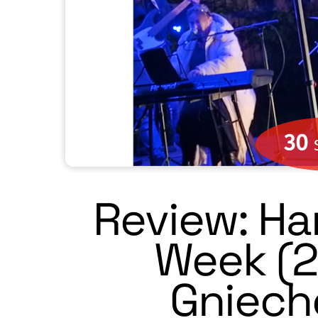
30
Review: H
Week (28
Gnieche