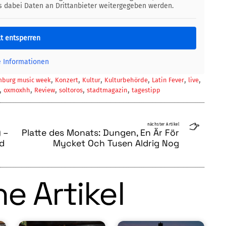
ss dabei Daten an Drittanbieter weitergegeben werden.
lt entsperren
e Informationen
,
,
,
,
,
,
burg music week
Konzert
Kultur
Kulturbehörde
Latin Fever
live
,
,
,
,
,
oxmoxhh
Review
soltoros
stadtmagazin
tagestipp
nächster Artikel
 –
Platte des Monats: Dungen, En Är För
nd
Mycket Och Tusen Aldrig Nog
e Artikel