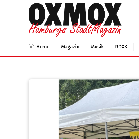
Skip
to
content
Home
Magazin
Musik
ROXX