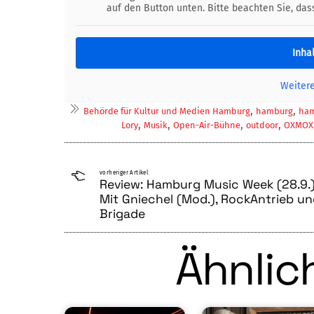
auf den Button unten. Bitte beachten Sie, da
Inha
Weiter
,
,
Behörde für Kultur und Medien Hamburg
hamburg
ham
,
,
,
,
Lory
Musik
Open-Air-Bühne
outdoor
OXMOX
vorheriger Artikel
Review: Hamburg Music Week (28.9.)
Mit Gniechel (Mod.), RockAntrieb u
Brigade
Ähnlich