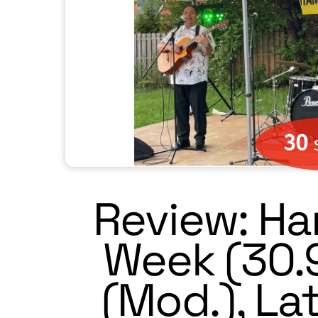
30
Review: H
Week (30.9
(Mod.), La