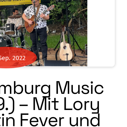
Sep.
2022
amburg Music
.) – Mit Lory
tin Fever und