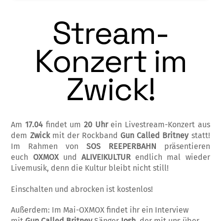
Stream-
Konzert im
Zwick!
Am
17.04
findet um
20 Uhr
ein Livestream-Konzert aus
dem
Zwick
mit der Rockband
Gun Called Britney
statt!
Im Rahmen von
SOS REEPERBAHN
präsentieren
euch
OXMOX
und
ALIVE!KULTUR
endlich mal wieder
Livemusik, denn die Kultur bleibt nicht still!
Einschalten und abrocken ist kostenlos!
Außerdem: Im Mai-OXMOX findet ihr ein Interview
mit
Gun Called Britney
Sänger
Josh
, der mit uns über