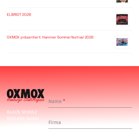
ELBRIOT 2026
OXMOX präsentiert: Hammer Sommerfestival 2026
Name
*
KLAUS SCHULZ
VERLAGS GmbH
Firma
Schulenbeksweg
1
20535 Hamburg