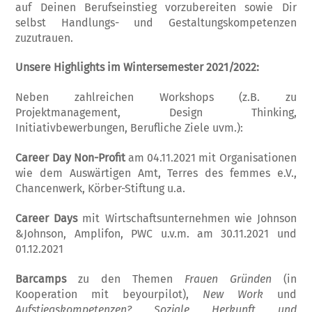
auf Deinen Berufseinstieg vorzubereiten sowie Dir
selbst Handlungs- und Gestaltungskompetenzen
zuzutrauen.
Unsere Highlights im Wintersemester 2021/2022:
Neben zahlreichen Workshops (z.B. zu
Projektmanagement, Design Thinking,
Initiativbewerbungen, Berufliche Ziele uvm.):
Career Day Non-Profit
am 04.11.2021 mit Organisationen
wie dem Auswärtigen Amt, Terres des femmes e.V.,
Chancenwerk, Körber-Stiftung u.a.
Career Days
mit Wirtschaftsunternehmen wie Johnson
&Johnson, Amplifon, PWC u.v.m. am 30.11.2021 und
01.12.2021
Barcamps
zu den Themen
Frauen Gründen
(in
Kooperation mit beyourpilot),
New Work
und
Aufstiegskompetenzen? Soziale Herkunft und