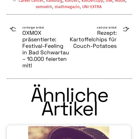
,
,
,
,
,
,
Career Center
hamburg
Konzert
konzerttipp
live
Musik
,
,
oxmoxhh
stadtmagazin
UNI-EXTRA
vorheriger Artikel
nächster Artikel
OXMOX
Rezept:
präsentierte:
Kartoffelchips für
Festival-Feeling
Couch-Potatoes
in Bad Schwartau
– 10.000 feierten
mit!
Ähnliche
Artikel