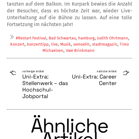
tanzten auf dem Balkon. Im Kurpark bewies die Anzahl
der Besucher, dass es höchste Zeit war, wieder Live-
Unterhaltung auf die Bühne zu lassen. Auf eine tolle
Fortsetzung im nächsten Jahr!
,
,
,
,
#Restart Festival
Bad Schwartau
hamburg
Judith Ohrtmann
,
,
,
,
,
,
Konzert
konzerttipp
live
Musik
oxmoxhh
stadtmagazin
Timo
,
Michaelsen
Uwe Brinkmann
vorheriger Artikel
nächster Artikel
Uni-Extra:
Uni-Extra: Career
Stellenwerk – das
Center
Hochschul-
Jobportal
Ähnliche