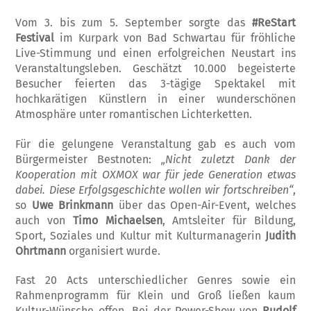
Vom 3. bis zum 5. September sorgte das
#ReStart
Festival
im Kurpark von Bad Schwartau für fröhliche
Live-Stimmung und einen erfolgreichen Neustart ins
Veranstaltungsleben. Geschätzt 10.000 begeisterte
Besucher feierten das 3-tägige Spektakel mit
hochkarätigen Künstlern in einer wunderschönen
Atmosphäre unter romantischen Lichterketten.
Für die gelungene Veranstaltung gab es auch vom
Bürgermeister Bestnoten:
„Nicht zuletzt Dank der
Kooperation mit OXMOX war für jede Generation etwas
dabei. Diese Erfolgsgeschichte wollen wir fortschreiben“
,
so
Uwe Brinkmann
über das Open-Air-Event, welches
auch von
Timo Michaelsen
, Amtsleiter für Bildung,
Sport, Soziales und Kultur mit Kulturmanagerin
Judith
Ohrtmann
organisiert wurde.
Fast 20 Acts unterschiedlicher Genres sowie ein
Rahmenprogramm für Klein und Groß ließen kaum
Kultur-Wünsche offen. Bei der Power-Show von
Rudolf