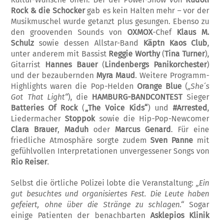
Rock & die Schocker
gab es kein Halten mehr – vor der
Musikmuschel wurde getanzt plus gesungen. Ebenso zu
den groovenden Sounds von
OXMOX
-Chef
Klaus M.
Schulz
sowie dessen Allstar-Band
Käptn Kaos Club
,
unter anderem mit Bassist
Reggie Worthy
(
Tina Turner
),
Gitarrist
Hannes Bauer
(
Lindenbergs Panikorchester
)
und der bezaubernden
Myra Maud
. Weitere Programm-
Highlights waren die Pop-Helden
Orange Blue
(
„She´s
Got That Light“
), die
HAMBURG-BANDCONTEST
Sieger
Batteries Of Rock
(
„The Voice Kids“
) und
#Arrested
,
Liedermacher
Stoppok
sowie
die Hip-Pop-Newcomer
Clara Brauer
,
Maduh
oder
Marcus Genard
. Für eine
friedliche Atmosphäre sorgte zudem
Sven Panne
mit
gefühlvollen Interpretationen unvergessener Songs von
Rio Reiser
.
Selbst die örtliche Polizei lobte die Veranstaltung:
„Ein
gut besuchtes und organisiertes Fest. Die Leute haben
gefeiert, ohne über die Stränge zu schlagen.“
Sogar
einige Patienten der benachbarten
Asklepios Klinik