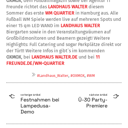
OXMOX
, dem Fußballmagazin sowie der Agentur 11
Freunde richtet das
LANDHAUS WALTER
diesem
Sommer das erste
WM QUARTIER
in Hamburg aus. Alle
Fußball WM Spiele werden live auf mehreren Spots und
einer 15 qm LED WAND im
LANDHAUS WALTER
Biergarten sowie in den Veranstaltungsräumen auf
Großbildmonitoren und Beamern gezeigt! Weitere
Highlights: Full Catering und sogar Parkplätze direkt vor
der Tür!!! Weitere Infos in gibt´s im kommenden
OXMOX
, bei
LANDHAUS WALTER.DE
und bei
11
FREUNDE.DE/WM-QUARTIER
,
,
#Landhaus_Walter
#OXMOX
#WM
vorheriger Artikel
nächster Artikel
Festnahmen bei
Ü-30 Party-
Lampedusa-
Premiere
Demo