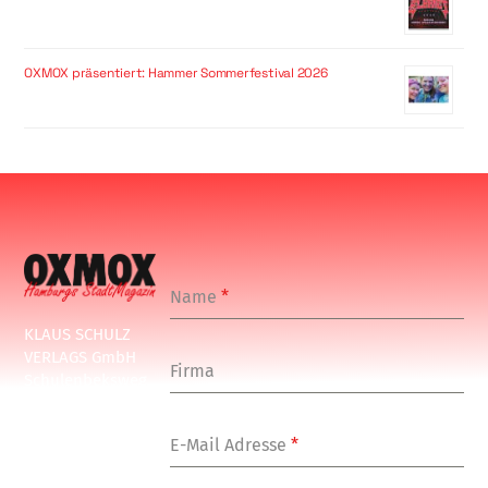
OXMOX präsentiert: Hammer Sommerfestival 2026
Name
*
KLAUS SCHULZ
VERLAGS GmbH
Firma
Schulenbeksweg
1
20535 Hamburg
E-Mail Adresse
*
Tel: +49-(0)-40-