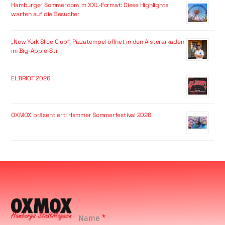
Hamburger Sommerdom im XXL-Format: Diese Highlights
warten auf die Besucher
„New York Slice Club“: Pizzatempel öffnet in den Alsterarkaden
im Big-Apple-Stil
ELBRIOT 2026
OXMOX präsentiert: Hammer Sommerfestival 2026
Name
*