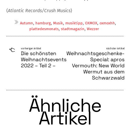
(
Atlantic Records/Crush Musics
)
,
,
,
,
,
,
Autumn
hamburg
Musik
musiktipp
OXMOX
oxmoxhh
,
,
plattedesmonats
stadtmagazin
Wezzer
vorheriger Artikel
nächster Artikel
Die schönsten
Weihnachtsgeschenke-
Weihnachtsevents
Special: apros
2022 – Teil 2 –
Vermouth: New World
Wermut aus dem
Schwarzwald
Ähnliche
Artikel