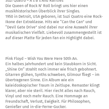
Suzi Quatro – A’s B’s And Rarities
Die Queen of Rock N’ Roll bringt uns hier einen
musikhistorischen Überblick ihrer Singles.
1950 in Detroit, USA geboren, ist Suzi Quatro eine Rock-
Ikone der Extraklasse. Hits wie “Can the Can” und
“Devil Gate Drive” sind dabei nur eine Auswahl ihrer
musikalischen Vielfalt. Liebevoll zusammengestellt ist
auf dieser Platte für jeden Fan ein Highlight dabei.
Pink Floyd – Wish You Were Here 50th An.
Ein halbes Jahrhundert und kein Staubkorn in Sicht.
„Shine On“ strahlt noch immer wie frisch gebohnert.
Gitarren glühen, Synths schweben, Gilmour fliegt – im
übertragenen Sinne. Ein Album wie ein
kaleidoskopischer Traum in Zeitlupe. Remaster klingt
klarer, aber nie steril. Hier riecht alles nach Rauch,
Vinyl und noch mehr Rauch. Eine Hommage an
Freundschaft, Verlust, Ewigkeit. Für Philosophen,
Genießer und in-die-Ferne-Gucker.