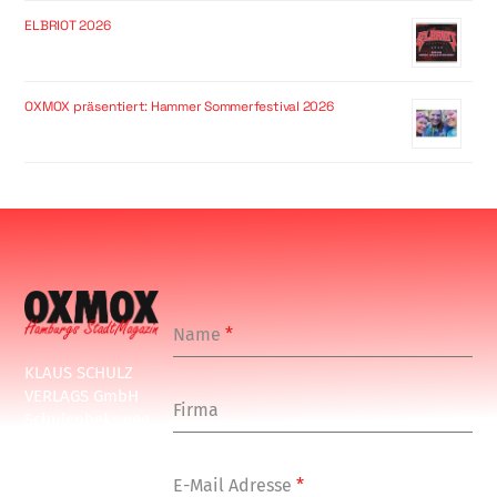
ELBRIOT 2026
OXMOX präsentiert: Hammer Sommerfestival 2026
Name
*
KLAUS SCHULZ
VERLAGS GmbH
Firma
Schulenbeksweg
1
20535 Hamburg
E-Mail Adresse
*