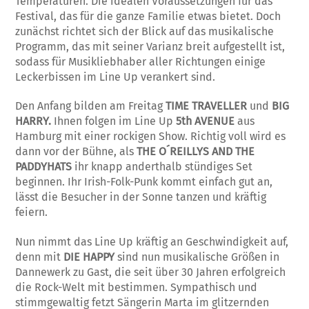
Temperaturen. Die idealen Voraussetzungen für das
Festival, das für die ganze Familie etwas bietet. Doch
zunächst richtet sich der Blick auf das musikalische
Programm, das mit seiner Varianz breit aufgestellt ist,
sodass für Musikliebhaber aller Richtungen einige
Leckerbissen im Line Up verankert sind.
Den Anfang bilden am Freitag
TIME TRAVELLER
und
BIG
HARRY.
Ihnen folgen im Line Up
5th AVENUE
aus
Hamburg mit einer rockigen Show. Richtig voll wird es
dann vor der Bühne, als
THE O´REILLYS AND THE
PADDYHATS
ihr knapp anderthalb stündiges Set
beginnen. Ihr Irish-Folk-Punk kommt einfach gut an,
lässt die Besucher in der Sonne tanzen und kräftig
feiern.
Nun nimmt das Line Up kräftig an Geschwindigkeit auf,
denn mit
DIE HAPPY
sind nun musikalische Größen in
Dannewerk zu Gast, die seit über 30 Jahren erfolgreich
die Rock-Welt mit bestimmen. Sympathisch und
stimmgewaltig fetzt Sängerin Marta im glitzernden