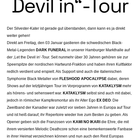
Devil in“-Tour
Der Silvester-Kater ist gerade gut überstanden, dann kann es ja direkt
weiter gehen!
Direkt am Freitag, den 03 Januar gastieren die schwedischen Black-
Metal-Legenden
DARK FUNERAL
in unserer Hamburger Markthalle auf
der ‚Let the Devil in‘-Tour. Seit nunmehr über 30 Jahren gehören sie zur
Speerspitze der nordischen Hartwurst-Fraktion und haben ihren Kultfaktor
redlich verdient und erspielt. Als Support sind auch die italienischen
Symphonie Black Metaller von
FLESHGOD APOCALYPSE
dabei, deren
Shows auf der letztjährigen Tour im Vorprogramm von
KATAKLYSM
mehr
als hörens- und sehenswert war.
KATAKLYSM
selbst sind auch mit dabei,
jedoch in römischer Kampfesmontur als ihr Alter Ego
EX DEO
. Die
Zweitband der Kanadier war zuletzt vor sieben Jahren in Europa auf Tour
und ist heiß darauf, ihr Repertoire wieder live zum Besten zu geben. Als
Opener geben sich die Franzosen von
KAMI NO IKARI
die Ehre, die mit
ihrem versierten Melodic Deathcore schon eine bemerkenswerte Fanbase
in ihrer Heimat verzeichnen können und nun auch den Rest Europas