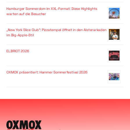
Hamburger Sommerdom im XXL-Format: Diese Highlights
warten auf die Besucher
„New York Slice Club“: Pizzatempel öffnet in den Alsterarkaden
im Big-Apple-Stil
ELBRIOT 2026
OXMOX präsentiert: Hammer Sommerfestival 2026