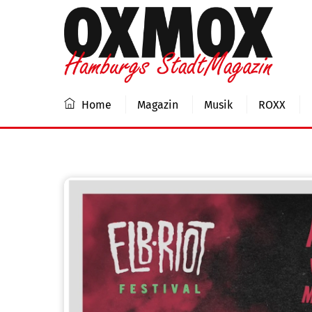
Skip
to
content
Home
Magazin
Musik
ROXX