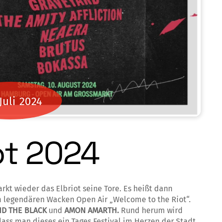
Juli
2024
ot 2024
t wieder das Elbriot seine Tore. Es heißt dann
 legendären Wacken Open Air „Welcome to the Riot“.
D THE BLACK
und
AMON AMARTH.
Rund herum wird
ss man dieses ein Tages Festival im Herzen der Stadt