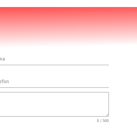
rma
efon
0 / 500