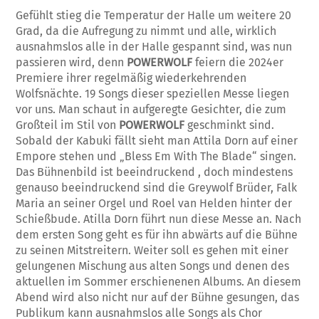
Gefühlt stieg die Temperatur der Halle um weitere 20
Grad, da die Aufregung zu nimmt und alle, wirklich
ausnahmslos alle in der Halle gespannt sind, was nun
passieren wird, denn
POWERWOLF
feiern die 2024er
Premiere ihrer regelmäßig wiederkehrenden
Wolfsnächte. 19 Songs dieser speziellen Messe liegen
vor uns. Man schaut in aufgeregte Gesichter, die zum
Großteil im Stil von
POWERWOLF
geschminkt sind.
Sobald der Kabuki fällt sieht man Attila Dorn auf einer
Empore stehen und „Bless Em With The Blade“ singen.
Das Bühnenbild ist beeindruckend , doch mindestens
genauso beeindruckend sind die Greywolf Brüder, Falk
Maria an seiner Orgel und Roel van Helden hinter der
Schießbude. Atilla Dorn führt nun diese Messe an. Nach
dem ersten Song geht es für ihn abwärts auf die Bühne
zu seinen Mitstreitern. Weiter soll es gehen mit einer
gelungenen Mischung aus alten Songs und denen des
aktuellen im Sommer erschienenen Albums. An diesem
Abend wird also nicht nur auf der Bühne gesungen, das
Publikum kann ausnahmslos alle Songs als Chor