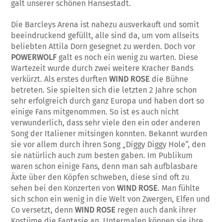
galt unserer schönen Hansestadt.
Die Barcleys Arena ist nahezu ausverkauft und somit
beeindruckend gefüllt, alle sind da, um vom allseits
beliebten Attila Dorn gesegnet zu werden. Doch vor
POWERWOLF
galt es noch ein wenig zu warten. Diese
Wartezeit wurde durch zwei weitere Kracher Bands
verkürzt. Als erstes durften
WIND ROSE
die Bühne
betreten. Sie spielten sich die letzten 2 Jahre schon
sehr erfolgreich durch ganz Europa und haben dort so
einige Fans mitgenommen. So ist es auch nicht
verwunderlich, dass sehr viele den ein oder anderen
Song der Italiener mitsingen konnten. Bekannt wurden
sie vor allem durch ihren Song „Diggy Diggy Hole“, den
sie natürlich auch zum besten gaben. Im Publikum
waren schon einige Fans, denn man sah aufblasbare
Äxte über den Köpfen schweben, diese sind oft zu
sehen bei den Konzerten von
WIND ROSE
. Man fühlte
sich schon ein wenig in die Welt von Zwergen, Elfen und
Co versetzt, denn
WIND ROSE
regen auch dank ihrer
Kostüme die Fantasie an. Untermalen können sie ihre