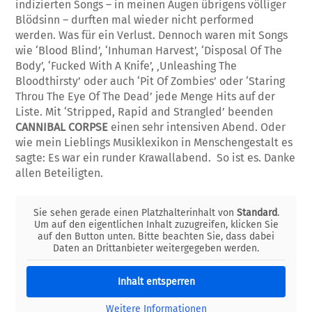
indizierten Songs – in meinen Augen übrigens völliger
Blödsinn – durften mal wieder nicht performed
werden. Was für ein Verlust. Dennoch waren mit Songs
wie ‘Blood Blind’, ‘Inhuman Harvest’, ‘Disposal Of The
Body’, ‘Fucked With A Knife’, ‚Unleashing The
Bloodthirsty’ oder auch ‘Pit Of Zombies’ oder ‘Staring
Throu The Eye Of The Dead’ jede Menge Hits auf der
Liste. Mit ‘Stripped, Rapid and Strangled’ beenden
CANNIBAL CORPSE
einen sehr intensiven Abend. Oder
wie mein Lieblings Musiklexikon in Menschengestalt es
sagte: Es war ein runder Krawallabend. So ist es. Danke
allen Beteiligten.
Sie sehen gerade einen Platzhalterinhalt von
Standard
.
Um auf den eigentlichen Inhalt zuzugreifen, klicken Sie
auf den Button unten. Bitte beachten Sie, dass dabei
Daten an Drittanbieter weitergegeben werden.
Inhalt entsperren
Weitere Informationen