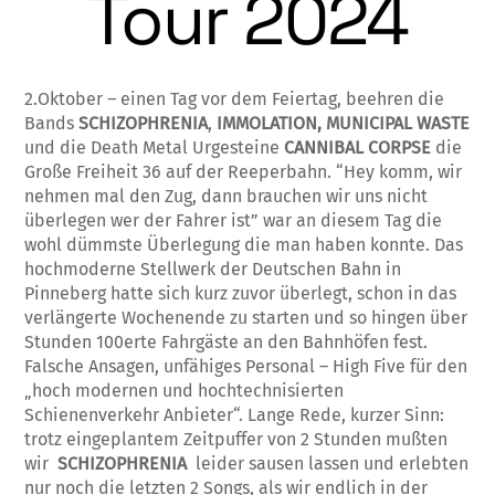
Tour 2024
2.Oktober – einen Tag vor dem Feiertag, beehren die
Bands
SCHIZOPHRENIA
,
IMMOLATION, MUNICIPAL WASTE
und die Death Metal Urgesteine
CANNIBAL CORPSE
die
Große Freiheit 36 auf der Reeperbahn. “Hey komm, wir
nehmen mal den Zug, dann brauchen wir uns nicht
überlegen wer der Fahrer ist” war an diesem Tag die
wohl dümmste Überlegung die man haben konnte. Das
hochmoderne Stellwerk der Deutschen Bahn in
Pinneberg hatte sich kurz zuvor überlegt, schon in das
verlängerte Wochenende zu starten und so hingen über
Stunden 100erte Fahrgäste an den Bahnhöfen fest.
Falsche Ansagen, unfähiges Personal – High Five für den
„hoch modernen und hochtechnisierten
Schienenverkehr Anbieter“. Lange Rede, kurzer Sinn:
trotz eingeplantem Zeitpuffer von 2 Stunden mußten
wir
SCHIZOPHRENIA
leider sausen lassen und erlebten
nur noch die letzten 2 Songs, als wir endlich in der