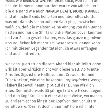
Fokus wie
IMMOLATION
. Vielleicht auch, weil ich in der
Schule immerzu bombardiert wurde von Mitschülern,
die die Band wie auch
NAPALM DEATH, MORBID ANGEL
und ähnliche Bands hofierten und über alles stellten,
was mir damals schon auf den Sack ging. Inzwischen
weiß ich, daß die meisten keine Ahnung von den Bands
hatten und nur die Shirts und die Plattencover kannten
und zur Schau gestellt haben, was das ganze irgendwie
absurd lächerlich macht. Im Gegensatz zu denen kann
ich mit diesen Legenden tatsächlich etwas anfangen
und auch mitreden.
Was das Quartett an diesem Abend hier abliefert ohne
Erik ist aber wirklich nicht von dieser Welt. Ab Minute
Eins des Gigs ist die Halle voll mit Crowdsurfer und
“Der Nacken”, wie eine bekannte
Corpsegrinder
(George
Fisher) liebevoll nennt, gibt auf der Bühne wirklich
alles. Der mittlerweile 55 jährige läßt die Haare fliegen
und den Kopf Kreisen in einer Art und Weise, wo manch
20jährigem schon längst der Kopf von den Schultern
gerollt wäre. ‘Das ist doch unnormal’ höre ich hinter