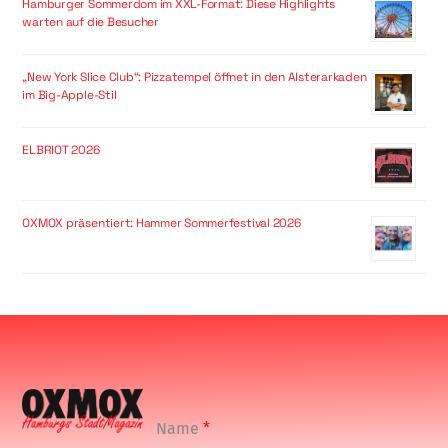
Hamburger Sommerdom im XXL-Format: Diese Highlights
warten auf die Besucher
„New York Slice Club“: Pizzatempel öffnet in den Alsterarkaden
im Big-Apple-Stil
ELBRIOT 2026
OXMOX präsentiert: Hammer Sommerfestival 2026
Name
*