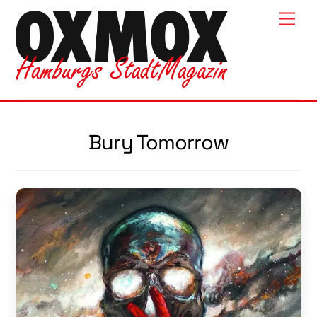
Skip
Men
to
content
Bury Tomorrow