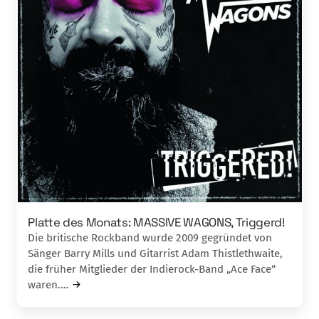
Platte des Monats: MASSIVE WAGONS, Triggerd!
Die britische Rockband wurde 2009 gegründet von
Sänger Barry Mills und Gitarrist Adam Thistlethwaite,
die früher Mitglieder der Indierock-Band „Ace Face“
waren.…