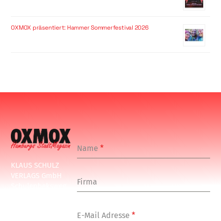
OXMOX präsentiert: Hammer Sommerfestival 2026
Name
*
KLAUS SCHULZ
VERLAGS GmbH
Firma
Schulenbeksweg
1
20535 Hamburg
E-Mail Adresse
*