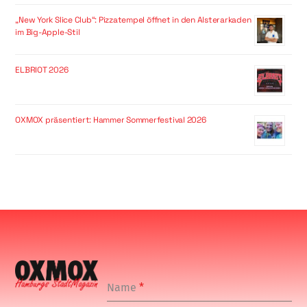
„New York Slice Club“: Pizzatempel öffnet in den Alsterarkaden
im Big-Apple-Stil
ELBRIOT 2026
OXMOX präsentiert: Hammer Sommerfestival 2026
Name
*