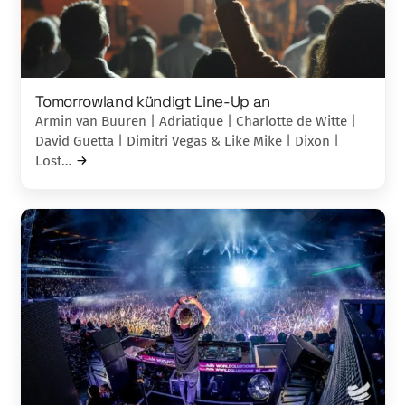
Tomorrowland kündigt Line-Up an
Armin van Buuren | Adriatique | Charlotte de Witte |
David Guetta | Dimitri Vegas & Like Mike | Dixon |
Lost…