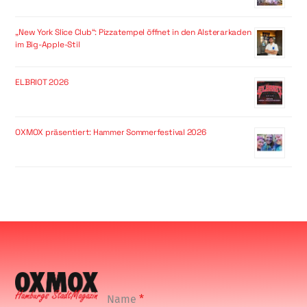
„New York Slice Club“: Pizzatempel öffnet in den Alsterarkaden
im Big-Apple-Stil
ELBRIOT 2026
OXMOX präsentiert: Hammer Sommerfestival 2026
Name
*