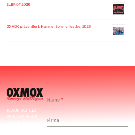
ELBRIOT 2026
OXMOX präsentiert: Hammer Sommerfestival 2026
Name
*
KLAUS SCHULZ
VERLAGS GmbH
Firma
Schulenbeksweg
1