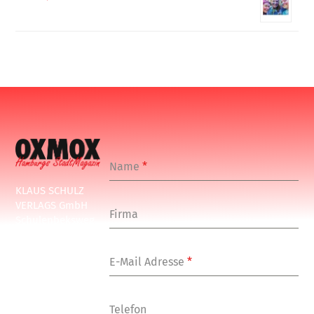
Name
*
KLAUS SCHULZ
VERLAGS GmbH
Firma
Schulenbeksweg
1
20535 Hamburg
E-Mail Adresse
*
Tel: +49-(0)-40-
24877-7
Fax: +49-(0)-40-
Telefon