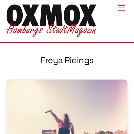
Skip
Men
to
content
Freya Ridings