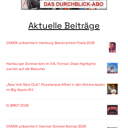
Aktuelle Beiträge
OXMOX präsentiert: Hamburg-Bandcontest Finale 2026
Hamburger Sommerdom im XXL-Format: Diese Highlights
warten auf die Besucher
„New York Slice Club“: Pizzatempel öffnet in den Alsterarkaden
im Big-Apple-Stil
ELBRIOT 2026
OXMOX präsentiert: Hammer Sommerfestival 2026