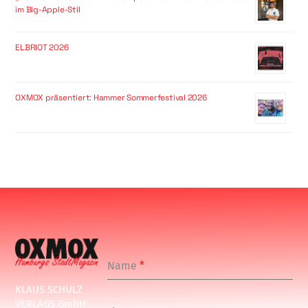
im Big-Apple-Stil
ELBRIOT 2026
OXMOX präsentiert: Hammer Sommerfestival 2026
Name
*
KLAUS SCHULZ
VERLAGS GmbH