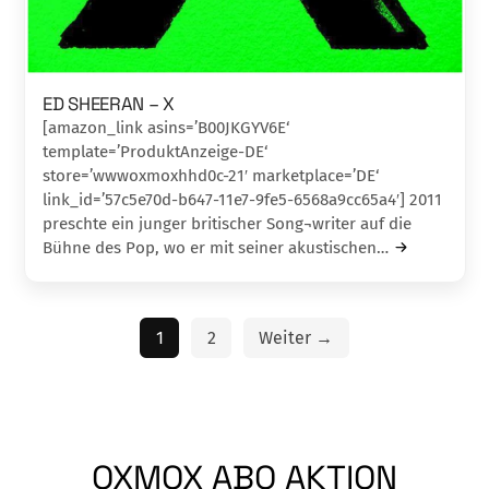
ED SHEERAN – X
[amazon_link asins=’B00JKGYV6E‘
template=’ProduktAnzeige-DE‘
store=’wwwoxmoxhhd0c-21′ marketplace=’DE‘
link_id=’57c5e70d-b647-11e7-9fe5-6568a9cc65a4′] 2011
preschte ein junger britischer Song¬writer auf die
Bühne des Pop, wo er mit seiner akustischen…
1
2
Weiter →
OXMOX ABO AKTION