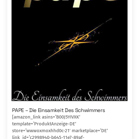
PAPE – Die Einsamkeit Des Schwimmers
[amazon_link asins=’B00J5YIVXK‘
template=’ProduktAnzeige-DE‘
store=’wwwoxmoxhhd0c-21′ marketplace=’DE‘
link_id=’c2998940-b645-11e7-89af-