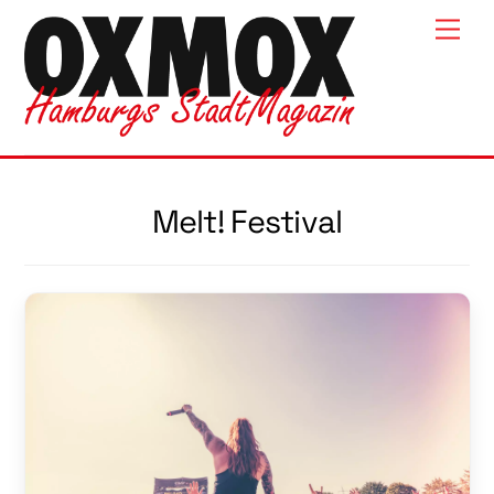
Skip
Men
to
content
Melt! Festival