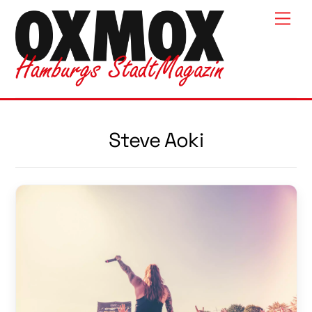
Skip
Men
to
content
Steve Aoki