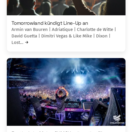
Tomorrowland kündigt Line-Up an
Armin van Buuren | Adriatique | Charlotte de Witte |
David Guetta | Dimitri Vegas & Like Mike | Dixon |
Lost…