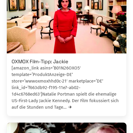
OXMOX Film-Tipp: Jackie
[amazon_link asins=’B01N26OXO5′
template=’ProduktAnzeige-DE‘
store=’wwwoxmoxhhd0c-21′ marketplace=’DE‘
link_id=’f663db92-f195-11e7-ab02-
1d4c6768ed63′]Natalie Portman spielt die ehemalige
US-First-Lady Jackie Kennedy. Der Film fokussiert sich
auf die Stunden und Tage…