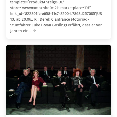
template=’ProduktAnzeige-DE‘
store=’wwwoxmoxhhd0c-21′ marketplace=’DE‘
link_id=’822801fc-e658-11e7-8200-b7868d257085′]US
13, ab 20.06., R.: Derek Cianfrance Motorrad-
Stuntfahrer Luke (Ryan Gosling) erfährt, dass er vor
Jahren ein…