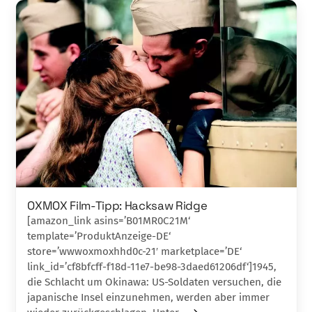
OXMOX Film-Tipp: Hacksaw Ridge
[amazon_link asins=’B01MR0C21M‘
template=’ProduktAnzeige-DE‘
store=’wwwoxmoxhhd0c-21′ marketplace=’DE‘
link_id=’cf8bfcff-f18d-11e7-be98-3daed61206df‘]1945,
die Schlacht um Okinawa: US-Soldaten ver­suchen, die
japanische Insel einzunehmen, werden aber immer