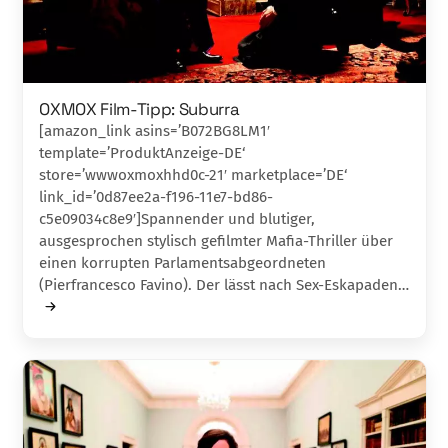
OXMOX Film-Tipp: Suburra
[amazon_link asins=’B072BG8LM1′
template=’ProduktAnzeige-DE‘
store=’wwwoxmoxhhd0c-21′ marketplace=’DE‘
link_id=’0d87ee2a-f196-11e7-bd86-
c5e09034c8e9′]Spannender und blutiger,
ausgesprochen stylisch gefilmter Mafia-Thriller über
einen korrupten Parlamentsabgeordneten
(Pierfrancesco Favino). Der lässt nach Sex-Eskapaden…