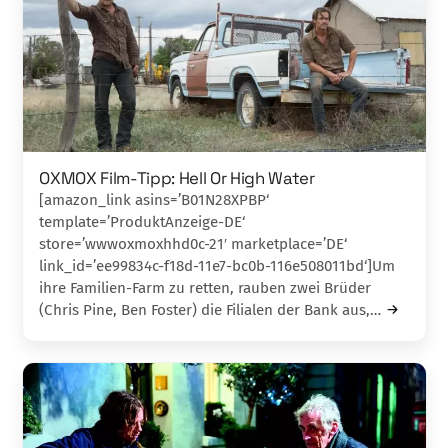
OXMOX Film-Tipp: Hell Or High Water
[amazon_link asins=’B01N28XPBP‘
template=’ProduktAnzeige-DE‘
store=’wwwoxmoxhhd0c-21′ marketplace=’DE‘
link_id=’ee99834c-f18d-11e7-bc0b-116e508011bd‘]Um
ihre Familien-Farm zu retten, rauben zwei Brü­der
(Chris Pine, Ben Foster) die Filialen der Bank aus,…