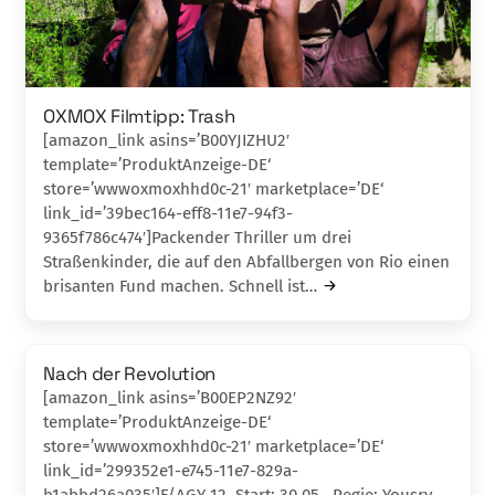
OXMOX Filmtipp: Trash
[amazon_link asins=’B00YJIZHU2′
template=’ProduktAnzeige-DE‘
store=’wwwoxmoxhhd0c-21′ marketplace=’DE‘
link_id=’39bec164-eff8-11e7-94f3-
9365f786c474′]Packender Thriller um drei
Straßenkinder, die auf den Abfallbergen von Rio einen
bri­santen Fund machen. Schnell ist…
Nach der Revolution
[amazon_link asins=’B00EP2NZ92′
template=’ProduktAnzeige-DE‘
store=’wwwoxmoxhhd0c-21′ marketplace=’DE‘
link_id=’299352e1-e745-11e7-829a-
b1abbd26a035′]F/AGY 12, Start: 30.05., Regie: Yousry