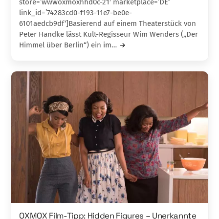
store=’wwwoxmoxhhd0c-21′ marketplace=’DE‘
link_id=’74283cd0-f193-11e7-be0e-
6101aedcb9df‘]Basierend auf einem Theaterstück von
Peter Hand­ke lässt Kult-Regisseur Wim Wenders („Der
Him­mel über Berlin“) ein im…
OXMOX Film-Tipp: Hidden Figures – Unerkannte