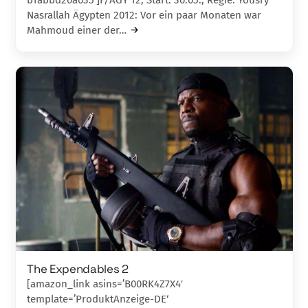
Nasrallah Ägypten 2012: Vor ein paar Monaten war
Mahmoud einer der…
The Expendables 2
[amazon_link asins=’B00RK4Z7X4′
template=’ProduktAnzeige-DE‘