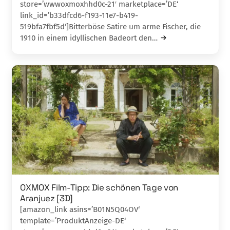
store=’wwwoxmoxhhd0c-21′ marketplace=’DE‘
link_id=’b33dfcd6-f193-11e7-b419-
519bfa7fbf5d‘]Bitterböse Satire um arme Fischer, die
1910 in ei­nem idyllischen Badeort den…
OXMOX Film-Tipp: Die schönen Tage von
Aranjuez [3D]
[amazon_link asins=’B01N5Q04OV‘
template=’ProduktAnzeige-DE‘