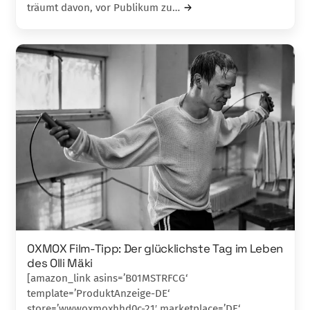
träumt davon, vor Publikum zu…
OXMOX Film-Tipp: Der glücklichste Tag im Leben
des Olli Mäki
[amazon_link asins=’B01MSTRFCG‘
template=’ProduktAnzeige-DE‘
store=’wwwoxmoxhhd0c-21′ marketplace=’DE‘