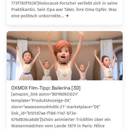
773f783f1638′]Holocaust-Forscher verliebt sich in seine
Praktikan­tin. Sein Opa war Täter, ihre Oma Opfer. Was
eine politisch unkorrekte…
OXMOX Film-Tipp: Ballerina [3D]
[amazon_link asins=’B01N0XOD2Y‘
template=’ProduktAnzeige-DE‘
store=’wwwoxmoxhhd0c-21′ marketplace=’DE‘
link_id=’b101d7ae-f18d-11e7-b73e-
676d836ca6d6′]Schön animierter Trickfilm über ein
Waisenmäd­chen vom Lande 1879 in Paris: Félice