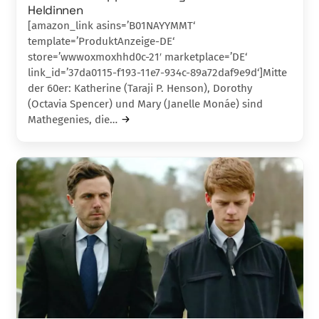
Heldinnen
[amazon_link asins=’B01NAYYMMT‘
template=’ProduktAnzeige-DE‘
store=’wwwoxmoxhhd0c-21′ marketplace=’DE‘
link_id=’37da0115-f193-11e7-934c-89a72daf9e9d‘]Mitte
der 60er: Katherine (Taraji P. Henson), Do­rothy
(Octavia Spencer) und Mary (Janelle Mo­náe) sind
Mathegenies, die…