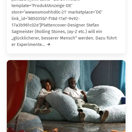
template=’ProduktAnzeige-DE‘
store=’wwwoxmoxhhd0c-21′ marketplace=’DE‘
link_id=’885035b7-f18d-11e7-9492-
17a3b961c02e‘]Plattencover-Designer Stefan
Sagmeister (Rolling Stones, Jay-Z etc.) will ein
„glücklicherer, besserer Mensch“ werden. Dazu führt
er Experimente…