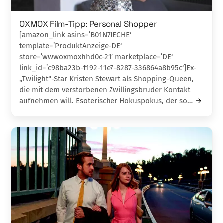
OXMOX Film-Tipp: Personal Shopper
[amazon_link asins=’B01N7IECHE‘
template=’ProduktAnzeige-DE‘
store=’wwwoxmoxhhd0c-21′ marketplace=’DE‘
link_id=’c98ba23b-f192-11e7-8287-336864a8b95c‘]Ex-
„Twilight“-Star Kristen Stewart als Shopping-Queen,
die mit dem verstorbenen Zwillingsbruder Kontakt
aufnehmen will. Esoterischer Hokuspokus, der so…