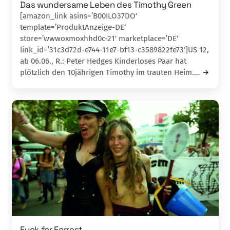
Das wundersame Leben des Timothy Green
[amazon_link asins=’B00ILO37DO‘
template=’ProduktAnzeige-DE‘
store=’wwwoxmoxhhd0c-21′ marketplace=’DE‘
link_id=’31c3d72d-e744-11e7-bf13-c3589822fe73′]US 12,
ab 06.06., R.: Peter Hedges Kinderloses Paar hat
plötzlich den 10jährigen Timothy im trauten Heim.…
Fuck for Forrest