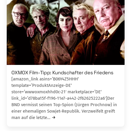
OXMOX Film-Tipp: Kundschafter des Friedens
[amazon_link asins=’B06Y4Z5HHH‘
template=’ProduktAnzeige-DE‘
store=’wwwoxmoxhhd0c-21′ marketplace=’DE‘
link_id=’d78ba15f-f196-11e7-a442-2f62625222a6′]Der
BND vermisst seinen Top-Spion (Jürgen Prochnow) in
einer ehemaligen Sowjet-Republik. Verzweifelt greift
man auf die letzte…