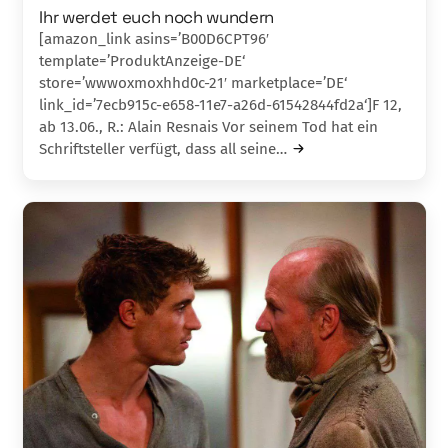
Ihr werdet euch noch wundern
[amazon_link asins=’B00D6CPT96′
template=’ProduktAnzeige-DE‘
store=’wwwoxmoxhhd0c-21′ marketplace=’DE‘
link_id=’7ecb915c-e658-11e7-a26d-61542844fd2a‘]F 12,
ab 13.06., R.: Alain Resnais Vor seinem Tod hat ein
Schriftsteller verfügt, dass all seine…