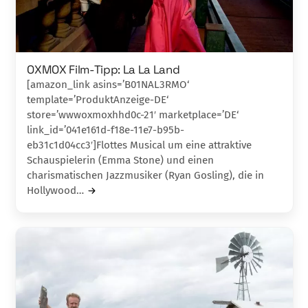
OXMOX Film-Tipp: La La Land
[amazon_link asins=’B01NAL3RMO‘
template=’ProduktAnzeige-DE‘
store=’wwwoxmoxhhd0c-21′ marketplace=’DE‘
link_id=’041e161d-f18e-11e7-b95b-
eb31c1d04cc3′]Flottes Musical um eine attraktive
Schauspielerin (Emma Stone) und einen
charismatischen Jazzmu­siker (Ryan Gosling), die in
Hollywood…