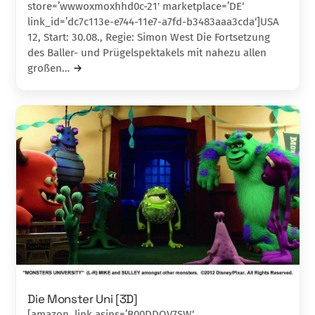
store=’wwwoxmoxhhd0c-21′ marketplace=’DE‘
link_id=’dc7c113e-e744-11e7-a7fd-b3483aaa3cda‘]USA
12, Start: 30.08., Regie: Simon West Die Fortsetzung
des Baller- und Prügel­spektakels mit nahezu allen
großen…
Die Monster Uni [3D]
[amazon_link asins=’B00DDQV7SW‘