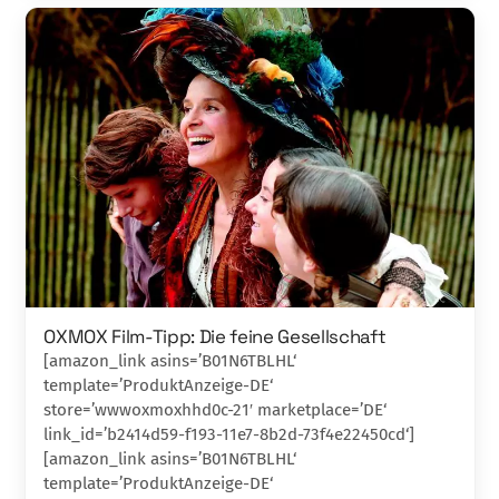
OXMOX Film-Tipp: Die feine Gesellschaft
[amazon_link asins=’B01N6TBLHL‘
template=’ProduktAnzeige-DE‘
store=’wwwoxmoxhhd0c-21′ marketplace=’DE‘
link_id=’b2414d59-f193-11e7-8b2d-73f4e22450cd‘]
[amazon_link asins=’B01N6TBLHL‘
template=’ProduktAnzeige-DE‘