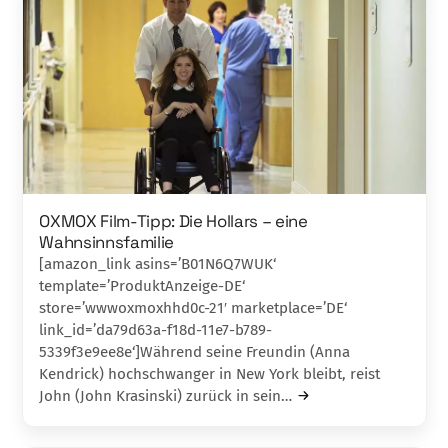
OXMOX Film-Tipp: Die Hollars – eine
Wahnsinnsfamilie
[amazon_link asins=’B01N6Q7WUK‘
template=’ProduktAnzeige-DE‘
store=’wwwoxmoxhhd0c-21′ marketplace=’DE‘
link_id=’da79d63a-f18d-11e7-b789-
5339f3e9ee8e‘]Während seine Freundin (Anna
Kendrick) hochschwanger in New York bleibt, reist
John (John Krasinski) zurück in sein…