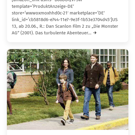
template=’ProduktAnzeige-DE‘
store=’wwwoxmoxhhd0c-21′ marketplace=’DE‘
link_id=’cb5818d6-e744-11e7-9e3f-1b53e3704d45′]US
13, ab 20.06., R.: Dan Scanlon Film 2 zu „Die Monster
AG“ (2001). Das turbulente Abenteuer…