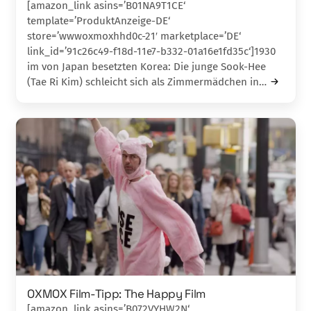
[amazon_link asins=’B01NA9T1CE‘
template=’ProduktAnzeige-DE‘
store=’wwwoxmoxhhd0c-21′ marketplace=’DE‘
link_id=’91c26c49-f18d-11e7-b332-01a16e1fd35c‘]1930
im von Japan besetzten Korea: Die junge Sook-Hee
(Tae Ri Kim) schleicht sich als Zimmermädchen in…
OXMOX Film-Tipp: The Happy Film
[amazon_link asins=’B072VYHW2N‘