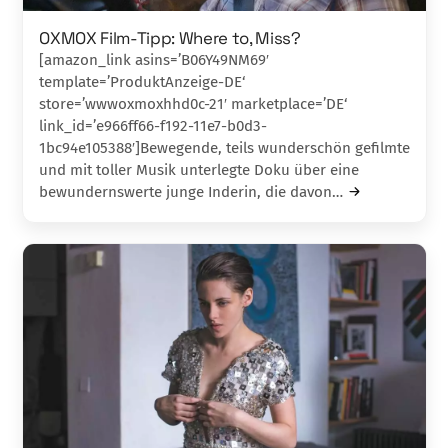
OXMOX Film-Tipp: Where to, Miss?
[amazon_link asins=’B06Y49NM69′
template=’ProduktAnzeige-DE‘
store=’wwwoxmoxhhd0c-21′ marketplace=’DE‘
link_id=’e966ff66-f192-11e7-b0d3-
1bc94e105388′]Bewegende, teils wunderschön gefilmte
und mit tol­ler Musik unterlegte Doku über eine
bewunderns­werte junge Inderin, die davon…