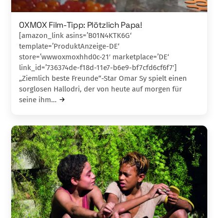
OXMOX Film-Tipp: Plötzlich Papa!
[amazon_link asins=’B01N4KTK6G‘
template=’ProduktAnzeige-DE‘
store=’wwwoxmoxhhd0c-21′ marketplace=’DE‘
link_id=’736374de-f18d-11e7-b6e9-bf7cfd6cf6f7′]
„Ziemlich beste Freunde“-Star Omar Sy spielt ei­nen
sorglosen Hallodri, der von heute auf morgen für
seine ihm…