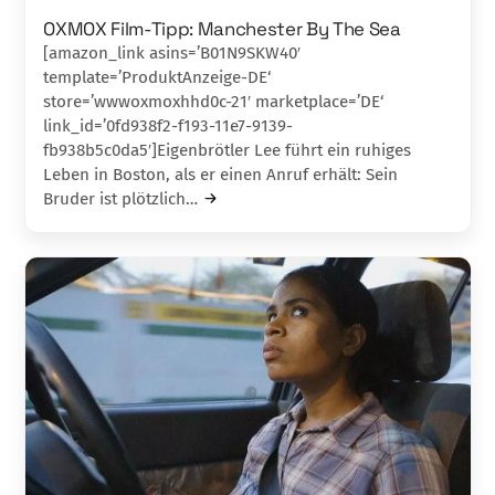
OXMOX Film-Tipp: Manchester By The Sea
[amazon_link asins=’B01N9SKW40′
template=’ProduktAnzeige-DE‘
store=’wwwoxmoxhhd0c-21′ marketplace=’DE‘
link_id=’0fd938f2-f193-11e7-9139-
fb938b5c0da5′]Eigenbrötler Lee führt ein ruhiges
Leben in Boston, als er einen Anruf erhält: Sein
Bruder ist plötzlich…