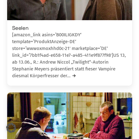
Seelen
[amazon_link asins=’B00ILIGKDY‘
template=’ProduktAnzeige-DE‘
store=’wwwoxmoxhhd0c-21′ marketplace=’DE‘
link_id=’7bb1f4ad-e658-11e7-a485-411e9f877f98′]US 13,
ab 13.06., R.: Andrew Niccol „Twilight“-Autorin
Stephanie Meyers präsentiert statt fieser Vampire
diesmal Körperfresser der…