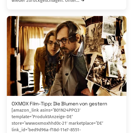
wieder zurückgeschlagen. Unter…
OXMOX Film-Tipp: Die Blumen von gestern
[amazon_link asins=’B01N24PPQ3′
template=’ProduktAnzeige-DE‘
store=’wwwoxmoxhhd0c-21′ marketplace=’DE‘
link_id=’bed9d96a-f18d-11e7-8551-