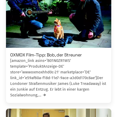
OXMOX Film-Tipp: Bob, der Streuner
[amazon_link asins=’B01N0ZR1WS‘
template=’ProduktAnzeige-DE‘
store=’wwwoxmoxhhd0c-21′ marketplace=’DE‘
link_id=’e59af60a-f18d-11e7-9ace-a3d0d170c8ae‘]Der
Londoner Straßenmusiker James (Luke Tread­away) ist
ein Junkie auf Entzug. Er lebt in einer kar­gen
Sozialwohnung,…