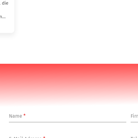
 die
en…
Name
*
Fi