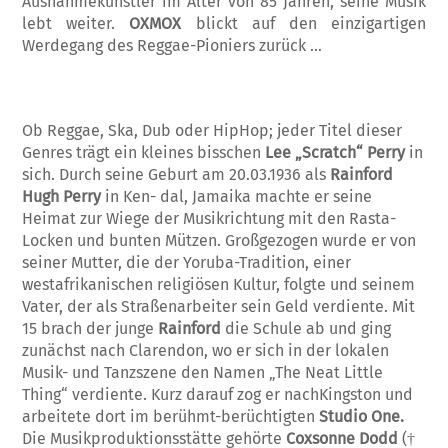
Ausnahmekünstler im Alter von 85 Jahren, seine Musik
lebt weiter.
OXMOX
blickt auf den einzigartigen
Werdegang des Reggae-Pioniers zurück …
Ob Reggae, Ska, Dub oder HipHop; jeder Titel dieser
Genres trägt ein kleines bisschen
Lee „Scratch“ Perry
in
sich. Durch seine Geburt am 20.03.1936 als
Rainford
Hugh Perry
in Ken- dal, Jamaika machte er seine
Heimat zur Wiege der Musikrichtung mit den Rasta-
Locken und bunten Mützen. Großgezogen wurde er von
seiner Mutter, die der Yoruba-Tradition, einer
westafrikanischen religiösen Kultur, folgte und seinem
Vater, der als Straßenarbeiter sein Geld verdiente. Mit
15 brach der junge
Rainford
die Schule ab und ging
zunächst nach Clarendon, wo er sich in der lokalen
Musik- und Tanzszene den Namen „The Neat Little
Thing“ verdiente. Kurz darauf zog er nachKingston und
arbeitete dort im berühmt-berüchtigten
Studio One.
Die Musikproduktionsstätte gehörte
Coxsonne Dodd
(†