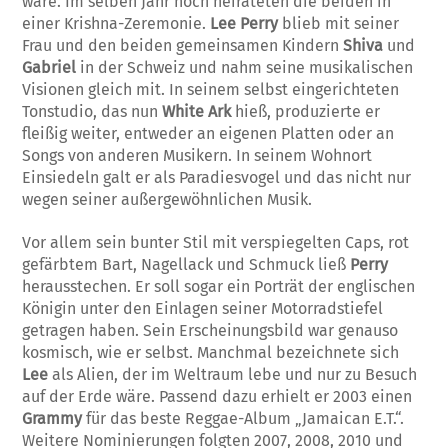
wäre. Im selben Jahr noch heirateten die beiden in
einer Krishna-Zeremonie.
Lee Perry
blieb mit seiner
Frau und den beiden gemeinsamen Kindern
Shiva
und
Gabriel
in der Schweiz und nahm seine musikalischen
Visionen gleich mit. In seinem selbst eingerichteten
Tonstudio, das nun
White Ark
hieß, produzierte er
fleißig weiter, entweder an eigenen Platten oder an
Songs von anderen Musikern. In seinem Wohnort
Einsiedeln galt er als Paradiesvogel und das nicht nur
wegen seiner außergewöhnlichen Musik.
Vor allem sein bunter Stil mit verspiegelten Caps, rot
gefärbtem Bart, Nagellack und Schmuck ließ
Perry
herausstechen. Er soll sogar ein Porträt der englischen
Königin unter den Einlagen seiner Motorradstiefel
getragen haben. Sein Erscheinungsbild war genauso
kosmisch, wie er selbst. Manchmal bezeichnete sich
Lee
als Alien, der im Weltraum lebe und nur zu Besuch
auf der Erde wäre. Passend dazu erhielt er 2003 einen
Grammy
für das beste Reggae-Album „Jamaican E.T.“.
Weitere Nominierungen folgten 2007, 2008, 2010 und