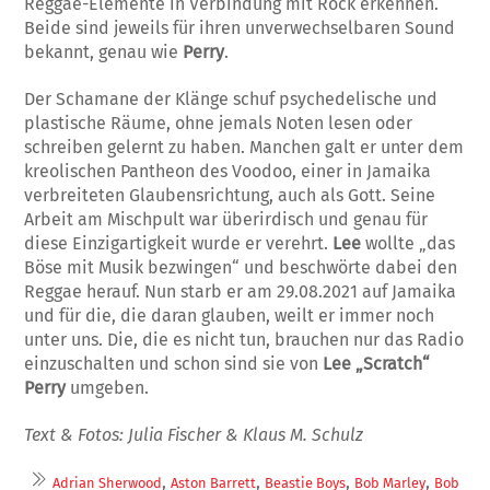
Reggae-Elemente in Verbindung mit Rock erkennen.
Beide sind jeweils für ihren unverwechselbaren Sound
bekannt, genau wie
Perry
.
Der Schamane der Klänge schuf psychedelische und
plastische Räume, ohne jemals Noten lesen oder
schreiben gelernt zu haben. Manchen galt er unter dem
kreolischen Pantheon des Voodoo, einer in Jamaika
verbreiteten Glaubensrichtung, auch als Gott. Seine
Arbeit am Mischpult war überirdisch und genau für
diese Einzigartigkeit wurde er verehrt.
Lee
wollte „das
Böse mit Musik bezwingen“ und beschwörte dabei den
Reggae herauf. Nun starb er am 29.08.2021 auf Jamaika
und für die, die daran glauben, weilt er immer noch
unter uns. Die, die es nicht tun, brauchen nur das Radio
einzuschalten und schon sind sie von
Lee „Scratch“
Perry
umgeben.
Text & Fotos: Julia Fischer & Klaus M. Schulz
,
,
,
,
Adrian Sherwood
Aston Barrett
Beastie Boys
Bob Marley
Bob