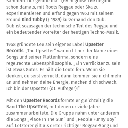
Sampeln. Der gerade mal 1,68 m große
Lee
begann
schon damals, mit Roots Reggae oder Ska zu
experimentieren und erfand gegen 1963 mit seinem
Freund
Kind Tubby
(† 1989) kurzerhand den Dub.
Dub ist sozusagen der technische Teil des Reggae und
ein bedeutender Vorreiter der heutigen Techno-Musik.
1968 gründete Lee sein eigenes Label
Upsetter
Records
. „The Upsetter“ war nicht nur der Name eines
Songs und seiner Plattenfirma, sondern eine
regelrechte Lebensphilosophie. „Ein Verrückter zu sein
ist etwas Gutes! Es hält die Leute fern. Wenn sie
denken, du seist verrückt, dann kommen sie nicht mehr
an und nehmen deine Energie, machen dich schwach.
Ich bin der Upsetter (dt. Aufreger)!“
Mit den
Upsetter Records
formte er gleichzeitig die
Band
The Upsetters,
mit denen er viele Jahre
zusammenarbeitete. Die Gruppe nahm unter anderem
die Songs „Place In The Sun“ und „People Funny Boy“
auf. Letzterer gilt als erster richtiger Reggae-Song und