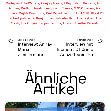
,
,
,
,
Marley and the Wailers
Gregory Isaacs
I-Roy
Island Records
Junior
,
,
,
,
Murvin
Keith Richards
Lee „Scratch“ Perry
MAD Professor
Max
,
,
,
,
Romeo
Mighty Diamonds
Paul McCartney
RED HOT CHILI PEPPERS
,
,
,
,
robert palmer
Rolling Stones
Salvador Dalí
The Beatles
The
,
,
,
,
Clash
The Congos
Trojan Records
U-Roy
Upsetter Records
vorheriger Artikel
nächster Artikel
Interview: Anna-
Interview mit
Maria
Element Of Crime
Zimmermann
– Auszeit vom ich
Ähnliche
Artikel