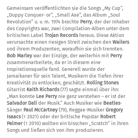
Gemeinsam veröffentlichten sie die Songs „My Cup“,
„Duppy Conquer- or“, „Small Axe“, das Album „Soul
Revolution“ u. v. m. 1974 brachte
Perry
, der der Inhaber
des Copyrights war, zwei Compilation-Alben unter dem
britischen Label
Trojan Records
heraus. Diese Aktion
verursachte einen riesigen Streit zwischen den
Wailers
und ihrem Produzenten, woraufhin sie sich trennten.
Bob Marley
war der Einzige, der weiterhin mit
Perry
zusammenarbeitete, da er in diesem eine
Inspirationsquelle fand. Generell wurde der
Jamaikaner für sein Talent, Musikern die Tiefen ihrer
Kreativität zu entlocken, geschätzt.
Rolling Stones
Gitarrist
Keith
Richards
(77) sagte einmal über ihn:
„Man konnte
Lee Perry
nie ganz verstehen – er ist der
Salvador Dalí
der Musik.“ Auch Musiker wie
Beatles
-
Sänger
Paul McCartney
(79), Reggae-Musiker
Gregory
Isaacs
(† 2021) oder der britische Popstar
Robert
Palmer
(† 2010) wollten ein bisschen „Scratch“ in ihren
Songs und ließen sich von ihm produzieren.