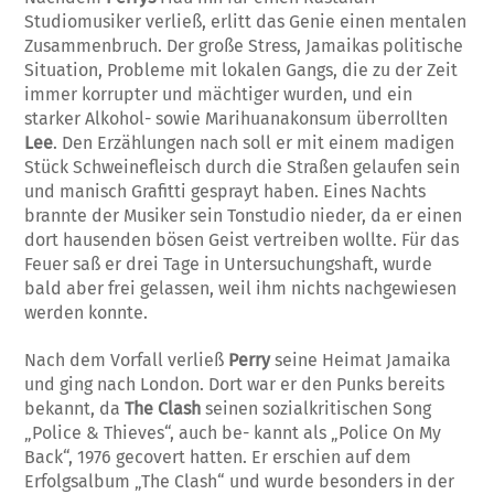
Studiomusiker verließ, erlitt das Genie einen mentalen
Zusammenbruch. Der große Stress, Jamaikas politische
Situation, Probleme mit lokalen Gangs, die zu der Zeit
immer korrupter und mächtiger wurden, und ein
starker Alkohol- sowie Marihuanakonsum überrollten
Lee
. Den Erzählungen nach soll er mit einem madigen
Stück Schweinefleisch durch die Straßen gelaufen sein
und manisch Grafitti gesprayt haben. Eines Nachts
brannte der Musiker sein Tonstudio nieder, da er einen
dort hausenden bösen Geist vertreiben wollte. Für das
Feuer saß er drei Tage in Untersuchungshaft, wurde
bald aber frei gelassen, weil ihm nichts nachgewiesen
werden konnte.
Nach dem Vorfall verließ
Perry
seine Heimat Jamaika
und ging nach London. Dort war er den Punks bereits
bekannt, da
The Clash
seinen sozialkritischen Song
„Police & Thieves“, auch be- kannt als „Police On My
Back“, 1976 gecovert hatten. Er erschien auf dem
Erfolgsalbum „The Clash“ und wurde besonders in der