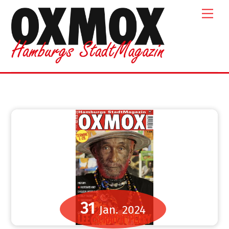
Skip
Men
to
content
31
Jan.
2024