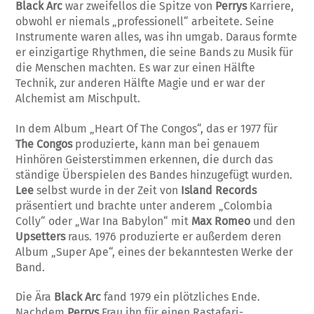
Black Arc
war zweifellos die Spitze von
Perrys
Karriere,
obwohl er niemals „professionell“ arbeitete. Seine
Instrumente waren alles, was ihn umgab. Daraus formte
er einzigartige Rhythmen, die seine Bands zu Musik für
die Menschen machten. Es war zur einen Hälfte
Technik, zur anderen Hälfte Magie und er war der
Alchemist am Mischpult.
In dem Album „Heart Of The Congos“, das er 1977 für
The Congos
produzierte, kann man bei genauem
Hinhören Geisterstimmen erkennen, die durch das
ständige Überspielen des Bandes hinzugefügt wurden.
Lee
selbst wurde in der Zeit von
Island Records
präsentiert und brachte unter anderem „Colombia
Colly“ oder „War Ina Babylon“ mit
Max Romeo
und den
Upsetters
raus. 1976 produzierte er außerdem deren
Album „Super Ape“, eines der bekanntesten Werke der
Band.
Die Ära
Black Arc
fand 1979 ein plötzliches Ende.
Nachdem
Perrys
Frau ihn für einen Rastafari-