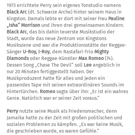
1973 errichtete Perry sein eigenes Tonstudio namens
Black Arc
(dt. Schwarze Arche) hinter seinem Haus in
Kingston. Damals lebte er dort mit seiner Frau
Pauline
„Isha“ Morrison
und ihren drei gemeinsamen Kindern.
Black Arc
, das bis dahin teuerste Musikstudio der
Stadt, wurde das neue Zentrum von Kingstons
Musikszene und war die Produktionsstätte der Reggae-
Sänger
U-Roy, I-Roy
, dem Rastafari-Trio
Mighty
Diamonds
oder Reggae-Künstler
Max Romeo
(74).
Dessen Song „Chase The Devil“ soll
Lee
angeblich in
nur 20 Minuten fertiggestellt haben. Der
Musikproduzent hatte für alles und jeden ein
passendes Tape mit seinen extraordinären Sounds im
Hintertürchen.
Romeo
sagte über ihn: „Er ist ein wahres
Genie. Natürlich war er seiner Zeit voraus.“
Perry
nutzte seine Musik als Friedensmacher, denn
Jamaika hatte zu der Zeit mit großen politischen und
sozialen Problemen zu kämpfen. „Es war keine Musik,
die geschrieben wurde, es waren Gefühle.“