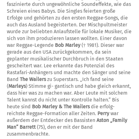
faszinierte durch ungewöhnliche Soundeffekte, wie das
Schreien eines Babys. Die Singles feierten große
Erfolge und gehörten zu den ersten Reggae-Songs, die
auch das Ausland begeisterten. Der Mischpultmeister
wurde zur beliebten Anlaufstelle für lokale Musiker, die
sich von ihm produzieren lassen wollten. Einer davon
war Reggae-Legende
Bob Marley
(† 1981). Dieser war
gerade aus den USA zurückgekommen, da sein
geplanter musikalischer Durchbruch in den Staaten
gescheitert war. Lee erkannte das Potenzial des
Rastafari-Anhängers und machte den Sänger und seine
Band
The Wailers
zu Superstars. „Ich fand seine
(
Marleys
) Stimme gi- gantisch und habe gleich erkannt,
dass hier was zu machen war. Aber Leute mit solchem
Talent kannst du nicht unter Kontrolle halten.“ Bis
heute sind
Bob Marley & The Wailers
die erfolg-
reichste Reggae-Formation aller Zeiten.
Perry
war
außerdem der Entdecker des Bassisten
Aston „Family
Man“ Barrett
(75), den er mit der Band
zusammenbrachte.