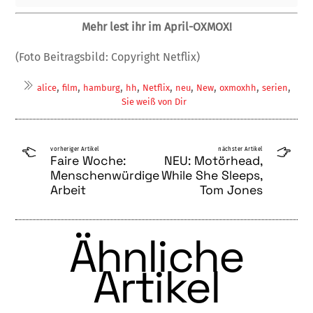
Mehr lest ihr im April-OXMOX!
(Foto Beitragsbild: Copyright Netflix)
,
,
,
,
,
,
,
,
,
alice
film
hamburg
hh
Netflix
neu
New
oxmoxhh
serien
Sie weiß von Dir
vorheriger Artikel
nächster Artikel
Faire Woche:
NEU: Motörhead,
Menschenwürdige
While She Sleeps,
Arbeit
Tom Jones
Ähnliche
Artikel