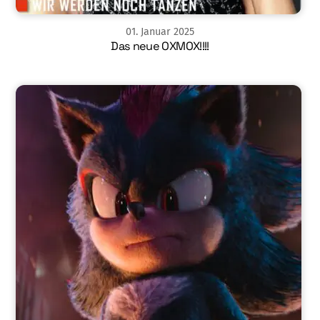
01
.
Januar
2025
Das neue OXMOX!!!!